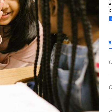
A
D
B