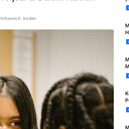
- Yohanes D. Goden
M
H
M
M
K
P
M