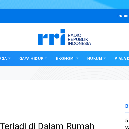
RRINE
AGA
GAYA HIDUP
EKONOMI
HUKUM
PIALA 
B
5
 Terjadi di Dalam Rumah
y