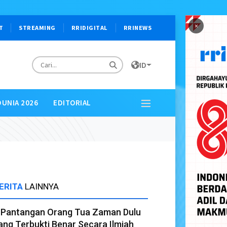
×
T
STREAMING
RRIDIGITAL
RRINEWS
ID
DUNIA 2026
EDITORIAL
ERITA
LAINNYA
 Pantangan Orang Tua Zaman Dulu
ang Terbukti Benar Secara Ilmiah