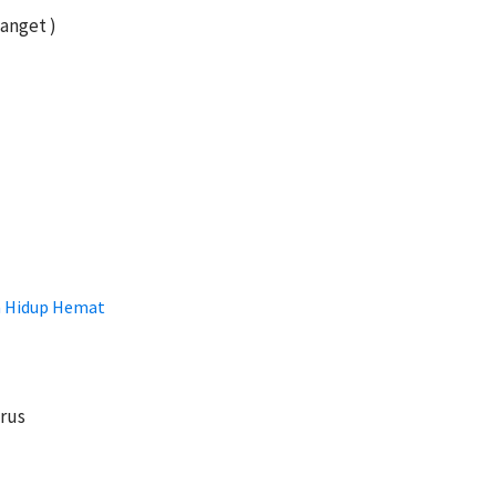
anget )
a Hidup Hemat
rus