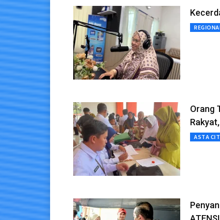
Kecerd
REGIONA
Orang T
Rakyat,
ASTA CI
Penyand
ATENSI