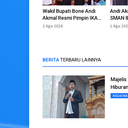
Wakil Bupati Bone Andi
Andi Ak
Akmal Resmi Pimpin IKA
SMAN 8
SMAN 8 Bone
1 Agu 2026
1 Agu 20
BERITA
TERBARU LAINNYA
Majelis
Hibura
REGIONA