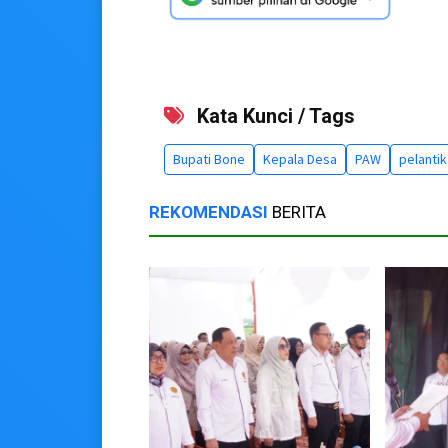
Kata Kunci / Tags
Bupati Bone
Kepala Desa
PAW
pelanti
REKOMENDASI
BERITA