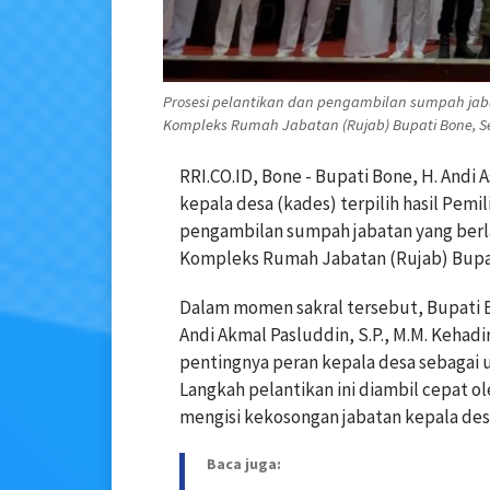
Prosesi pelantikan dan pengambilan sumpah jabat
Kompleks Rumah Jabatan (Rujab) Bupati Bone, Senin
RRI.CO.ID, Bone - Bupati Bone, H. Andi 
kepala desa (kades) terpilih hasil Pemi
pengambilan sumpah jabatan yang berlan
Kompleks Rumah Jabatan (Rujab) Bupati
Dalam momen sakral tersebut, Bupati Bo
Andi Akmal Pasluddin, S.P., M.M. Keha
pentingnya peran kepala desa sebagai 
Langkah pelantikan ini diambil cepat
mengisi kekosongan jabatan kepala desa 
Baca juga: