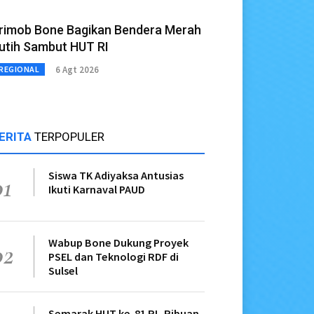
rimob Bone Bagikan Bendera Merah
utih Sambut HUT RI
6 Agt 2026
REGIONAL
ERITA
TERPOPULER
Siswa TK Adiyaksa Antusias
01
Ikuti Karnaval PAUD
Wabup Bone Dukung Proyek
02
PSEL dan Teknologi RDF di
Sulsel
Semarak HUT ke-81 RI, Ribuan