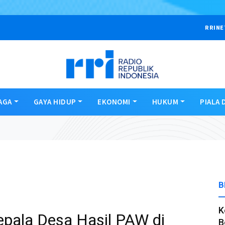
RRINE
AGA
GAYA HIDUP
EKONOMI
HUKUM
PIALA 
B
K
Kepala Desa Hasil PAW di
B