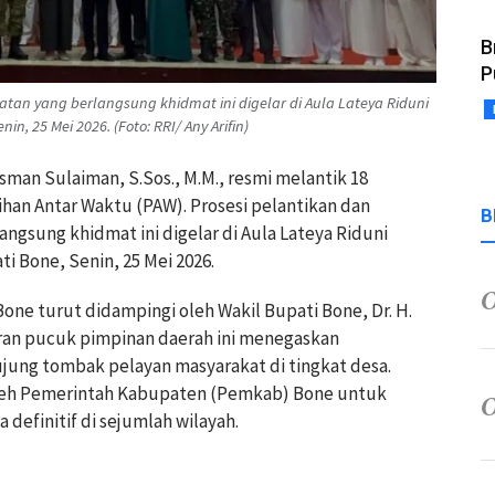
B
P
an yang berlangsung khidmat ini digelar di Aula Lateya Riduni
, 25 Mei 2026. (Foto: RRI/ Any Arifin)
Asman Sulaiman, S.Sos., M.M., resmi melantik 18
lihan Antar Waktu (PAW). Prosesi pelantikan dan
B
gsung khidmat ini digelar di Aula Lateya Riduni
 Bone, Senin, 25 Mei 2026.
ne turut didampingi oleh Wakil Bupati Bone, Dr. H.
diran pucuk pimpinan daerah ini menegaskan
ujung tombak pelayan masyarakat di tingkat desa.
 oleh Pemerintah Kabupaten (Pemkab) Bone untuk
definitif di sejumlah wilayah.