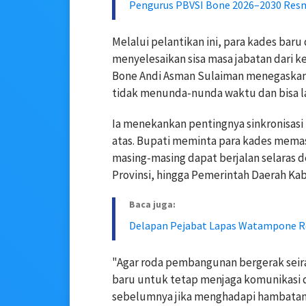
Pengurus PBVSI Bone 2026–2030 Resm
Melalui pelantikan ini, para kades ba
menyelesaikan sisa masa jabatan dari 
Bone Andi Asman Sulaiman menegaskan a
tidak menunda-nunda waktu dan bisa l
Ia menekankan pentingnya sinkronisasi 
atas. Bupati meminta para kades mema
masing-masing dapat berjalan selaras
Provinsi, hingga Pemerintah Daerah Ka
Baca juga:
Delapan Pejabat Lapas Watampone Re
"Agar roda pembangunan bergerak seir
baru untuk tetap menjaga komunikasi d
sebelumnya jika menghadapi hambatan 