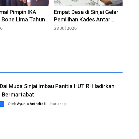
mal Pimpin IKA
Empat Desa di Sinjai Gelar
 Bone Lima Tahun
Pemilihan Kades Antar
Waktu Agustus Mendatang
26
28 Jul 2026
 Dai Muda Sinjai Imbau Panitia HUT RI Hadirkan
n Bermartabat
Oleh
Ayunia Anindiati
baru saja
L