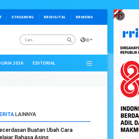
×
T
STREAMING
RRIDIGITAL
RRINEWS
ID
DUNIA 2026
EDITORIAL
ERITA
LAINNYA
ecerdasan Buatan Ubah Cara
elajar Bahasa Asing