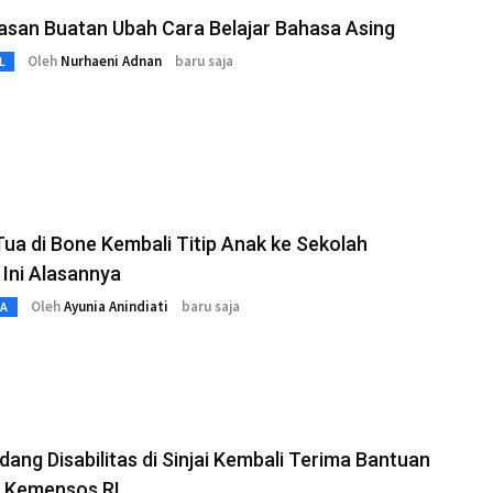
asan Buatan Ubah Cara Belajar Bahasa Asing
Oleh
Nurhaeni Adnan
baru saja
L
ua di Bone Kembali Titip Anak ke Sekolah
 Ini Alasannya
Oleh
Ayunia Anindiati
baru saja
TA
ang Disabilitas di Sinjai Kembali Terima Bantuan
 Kemensos RI