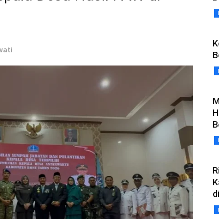
K
wati
B
M
H
B
R
K
d