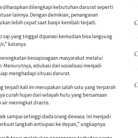
ya diharapkan dilengkapi kebutuhan darurat seperti
ntuan lainnya. Dengan demikian, penanganan
an lebih cepat saat banjir kembali terjadi.
 saji yang tinggal dipanasi kemudian bisa langsung
r,” katanya.
 peningkatan kesiapsiagaan masyarakat melalui
. Menurutnya, edukasi dan sosialisasi menjadi
siap menghadapi situasi darurat.
g terjadi kali ini merupakan salah satu yang terparah
ya curah hujan dari wilayah hulu yang bersamaan
air meningkat drastis.
aik sampai setinggi dada orang dewasa. Ini menjadi
rkuat langkah antisipasi ke depan,” ungkapnya.
masih terus melakukan penanganan terhadap warga