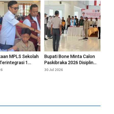
aan MPLS Sekolah
Bupati Bone Minta Calon
Terintegrasi 1
Paskibraka 2026 Disiplin
iswa Langsung Ikuti
Jalani Pendidikan dan
26
30 Jul 2026
Pelatihan