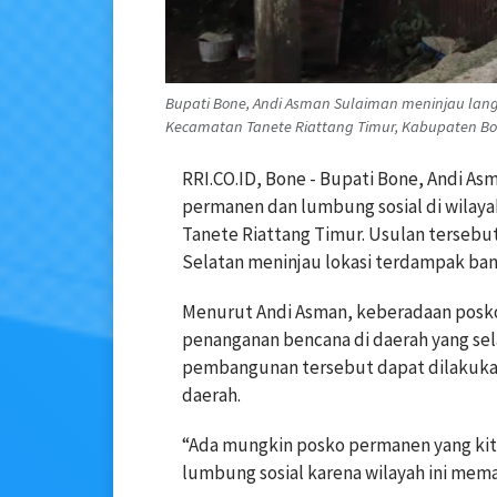
Bupati Bone, Andi Asman Sulaiman meninjau lang
Kecamatan Tanete Riattang Timur, Kabupaten Bone
RRI.CO.ID, Bone - Bupati Bone, Andi 
permanen dan lumbung sosial di wilaya
Tanete Riattang Timur. Usulan terseb
Selatan meninjau lokasi terdampak banji
Menurut Andi Asman, keberadaan pos
penanganan bencana di daerah yang sela
pembangunan tersebut dapat dilakukan 
daerah.
“Ada mungkin posko permanen yang kita
lumbung sosial karena wilayah ini mema