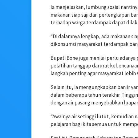
Ia menjelaskan, lumbung sosial nantin
makanan siap saji dan perlengkapan ba
terhadap warga terdampak dapat dilakuk
“Di dalamnya lengkap, ada makanan siap
dikonsumsi masyarakat terdampak banji
Bupati Bone juga menilai perlu adanya
pelatihan tanggap darurat kebencanaan
langkah penting agar masyarakat lebih 
Selain itu, ia mengungkapkan banjir yan
dalam beberapa tahun terakhir. Tinggin
dengan air pasang menyebabkan luapan 
“Awalnya air setinggi lutut, kemudian n
pelajaran bagi kita semua untuk mempe
Saat ini, Pemerintah Kabupaten Bone 