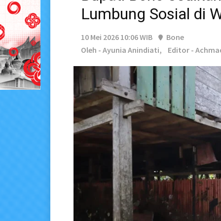
Lumbung Sosial di W
10 Mei 2026 10:06 WIB
Bone
Oleh - Ayunia Anindiati,
Editor - Achma