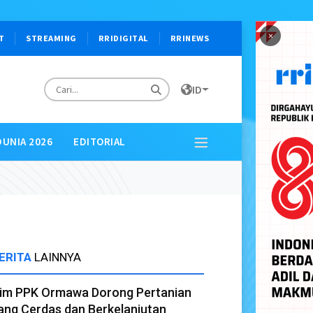
×
T
STREAMING
RRIDIGITAL
RRINEWS
ID
DUNIA 2026
EDITORIAL
ERITA
LAINNYA
im PPK Ormawa Dorong Pertanian
ang Cerdas dan Berkelanjutan