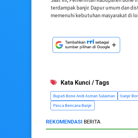
terdampak banjir. Dapur umum dan distr
memenuhi kebutuhan masyarakat di lo
Kata Kunci / Tags
Bupati Bone Andi Asman Sulaiman
banjir Bo
Pasca Bencana Banjir
REKOMENDASI
BERITA