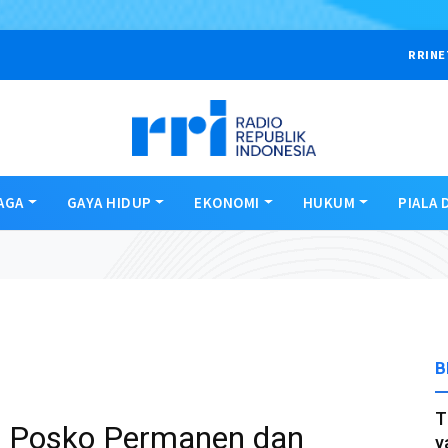
RRINE
AGA
GAYA HIDUP
EKONOMI
HUKUM
PIALA 
B
T
n Posko Permanen dan
y