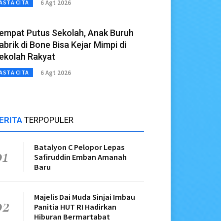
6 Agt 2026
ASTA CITA
empat Putus Sekolah, Anak Buruh
abrik di Bone Bisa Kejar Mimpi di
ekolah Rakyat
6 Agt 2026
ASTA CITA
ERITA
TERPOPULER
Batalyon C Pelopor Lepas
01
Safiruddin Emban Amanah
Baru
Majelis Dai Muda Sinjai Imbau
02
Panitia HUT RI Hadirkan
Hiburan Bermartabat