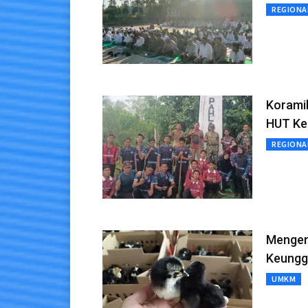
REGIONA
Korami
HUT Ke
REGIONA
Mengen
Keungg
UMKM