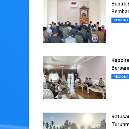
Bupati
Pemba
REGIONA
Kapolre
Bersam
REGIONA
Ratusa
Turunn