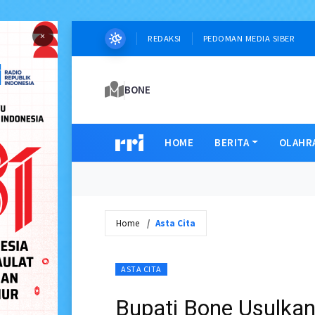
×
REDAKSI
PEDOMAN MEDIA SIBER
BONE
HOME
BERITA
OLAHR
Home
Asta Cita
ASTA CITA
Bupati Bone Usulka