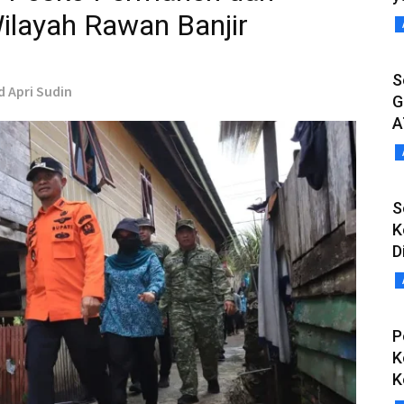
ilayah Rawan Banjir
S
d Apri Sudin
G
A
S
K
D
P
K
K