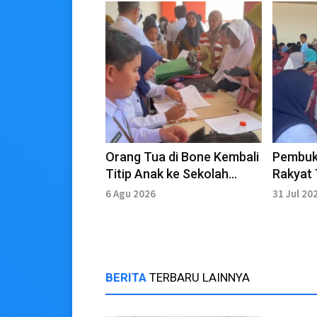
Orang Tua di Bone Kembali
Pembuk
Titip Anak ke Sekolah
Rakyat 
Rakyat, Ini Alasannya
Bone, S
6 Agu 2026
31 Jul 20
CKG
BERITA
TERBARU LAINNYA