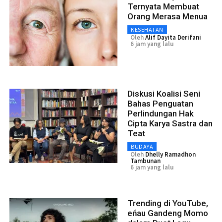
Ternyata Membuat
Orang Merasa Menua
KESEHATAN
Oleh
Alif Dayita Derifani
6 jam yang lalu
Diskusi Koalisi Seni
Bahas Penguatan
Perlindungan Hak
Cipta Karya Sastra dan
Teat
BUDAYA
Oleh
Dhelly Ramadhon
Tambunan
6 jam yang lalu
Trending di YouTube,
eńau Gandeng Momo