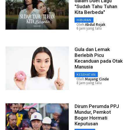
dalam Duet Lagu
"Sudah Tahu Tuhan
Kita Berbeda"
HIBURAN
Oleh
Abdul Rojak
6 jam yang lalu
Gula dan Lemak
Berlebih Picu
Kecanduan pada Otak
Manusia
KESEHATAN
Oleh
Mayang Cinde
8 jam yang lalu
Dirum Perumda PPJ
Mundur, Pemkot
Bogor Hormati
Keputusan