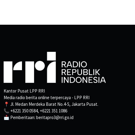
Kantor Pusat LPP RRI
Media radio berita online terpercaya - LPP RRI
📍 Jl. Medan Merdeka Barat No.4-5, Jakarta Pusat.
📞 +6221 350 0584, +6221 351 1086
📩 Pemberitaan: beritapro3@rri.go.id