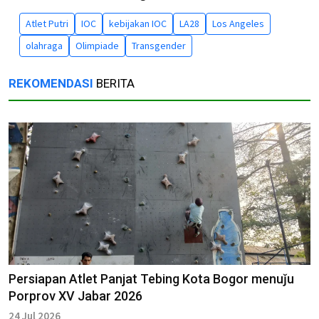
Atlet Putri
IOC
kebijakan IOC
LA28
Los Angeles
olahraga
Olimpiade
Transgender
REKOMENDASI
BERITA
Persiapan Atlet Panjat Tebing Kota Bogor menuǰu
Porprov XV Jabar 2026
24 Jul 2026