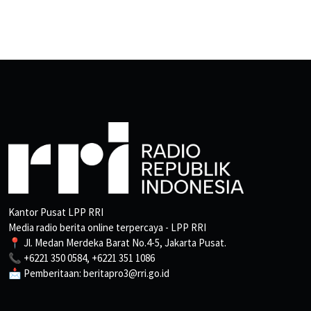
Kantor Pusat LPP RRI
Media radio berita online terpercaya - LPP RRI
📍 Jl. Medan Merdeka Barat No.4-5, Jakarta Pusat.
📞 +6221 350 0584, +6221 351 1086
📩 Pemberitaan: beritapro3@rri.go.id