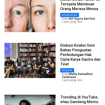
Ternyata Membuat
Orang Merasa Menua
KESEHATAN
Oleh
Alif Dayita Derifani
1 jam yang lalu
Diskusi Koalisi Seni
Bahas Penguatan
Perlindungan Hak
Cipta Karya Sastra dan
Teat
BUDAYA
Oleh
Dhelly Ramadhon
Tambunan
1 jam yang lalu
Trending di YouTube,
eńau Gandeng Momo