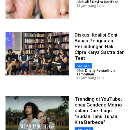
Oleh
Alif Dayita Derifani
13 jam yang lalu
Diskusi Koalisi Seni
Bahas Penguatan
Perlindungan Hak
Cipta Karya Sastra dan
Teat
BUDAYA
Oleh
Dhelly Ramadhon
Tambunan
14 jam yang lalu
Trending di YouTube,
eńau Gandeng Momo
dalam Duet Lagu
"Sudah Tahu Tuhan
Kita Berbeda"
HIBURAN