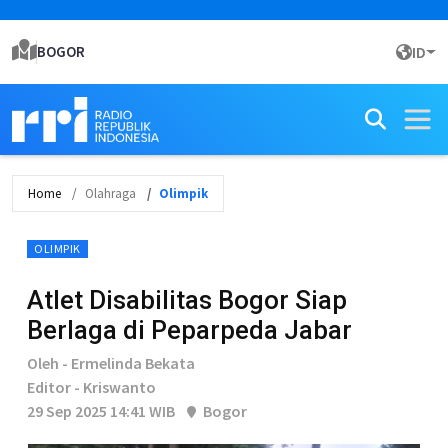
BOGOR
ID
Home
Olahraga
Olimpik
OLIMPIK
Atlet Disabilitas Bogor Siap
Berlaga di Peparpeda Jabar
Oleh - Ermelinda Bekata
Editor - Kriswanto
29 Sep 2025 14:41 WIB
Bogor