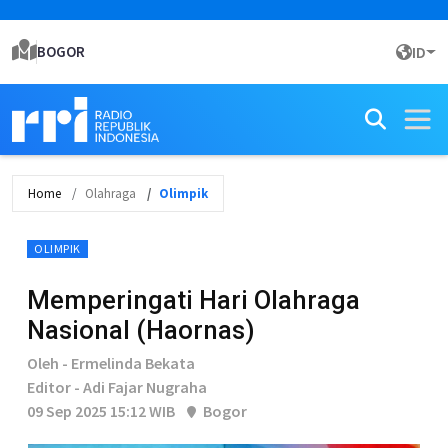
BOGOR
ID
Home
Olahraga
Olimpik
OLIMPIK
Memperingati Hari Olahraga
Nasional (Haornas)
Oleh - Ermelinda Bekata
Editor - Adi Fajar Nugraha
09 Sep 2025 15:12 WIB
Bogor