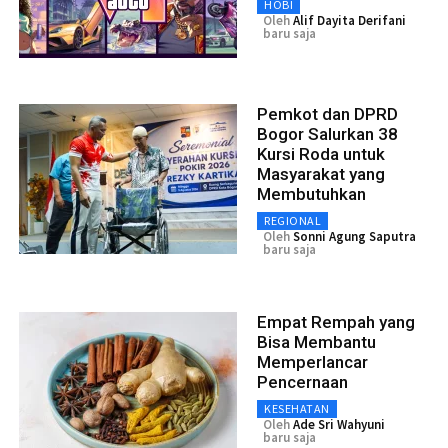
HOBI
Oleh
Alif Dayita Derifani
baru saja
Pemkot dan DPRD
Bogor Salurkan 38
Kursi Roda untuk
Masyarakat yang
Membutuhkan
REGIONAL
Oleh
Sonni Agung Saputra
baru saja
Empat Rempah yang
Bisa Membantu
Memperlancar
Pencernaan
KESEHATAN
Oleh
Ade Sri Wahyuni
baru saja