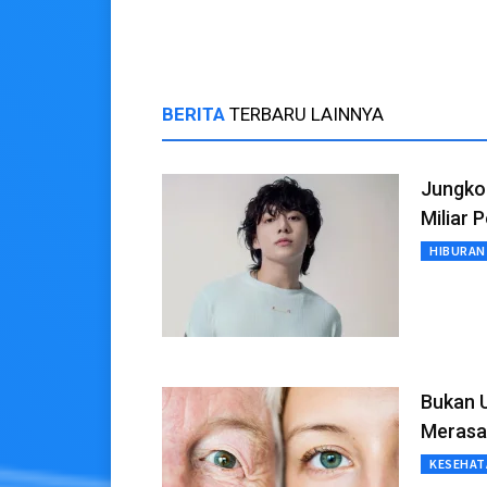
BERITA
TERBARU LAINNYA
Jungkoo
Miliar 
HIBURAN
Bukan 
Merasa
KESEHAT