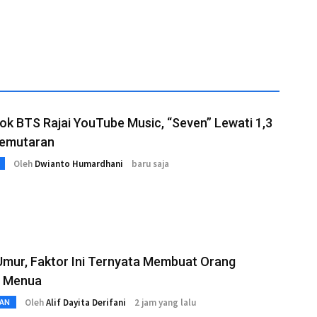
k BTS Rajai YouTube Music, “Seven” Lewati 1,3
Pemutaran
Oleh
Dwianto Humardhani
baru saja
Umur, Faktor Ini Ternyata Membuat Orang
 Menua
Oleh
Alif Dayita Derifani
2 jam yang lalu
AN