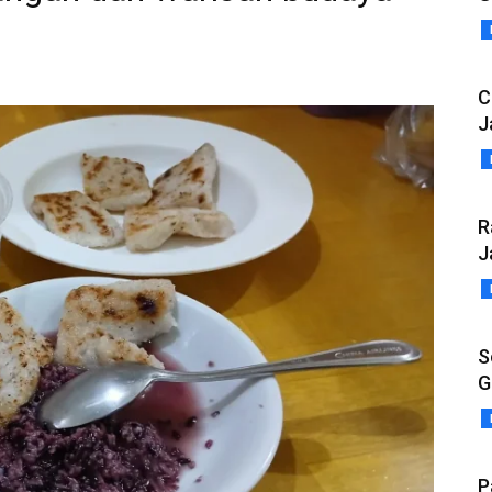
C
J
R
J
S
G
P