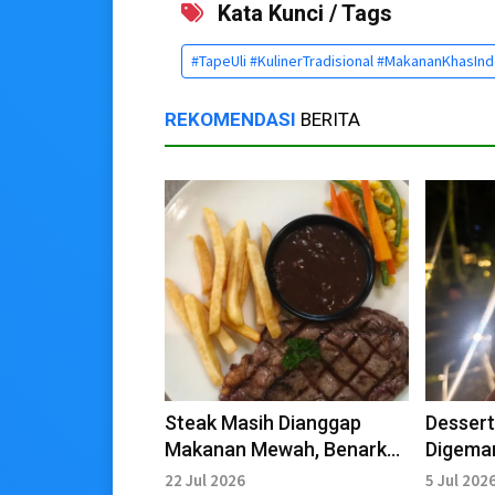
Kata Kunci / Tags
#TapeUli #KulinerTradisional #MakananKhasIn
REKOMENDASI
BERITA
Steak Masih Dianggap
Dessert
Makanan Mewah, Benarkah
Digemar
Demikian?
Nongkr
22 Jul 2026
5 Jul 202