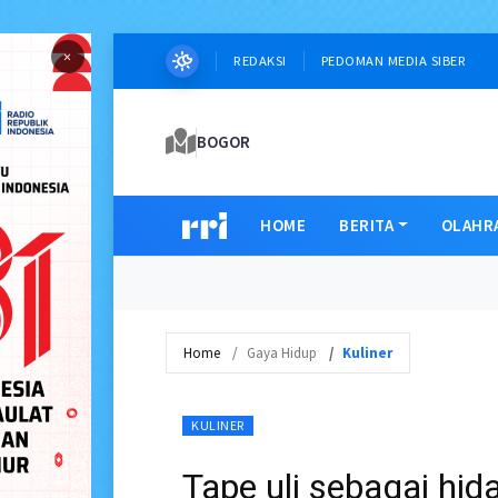
×
REDAKSI
PEDOMAN MEDIA SIBER
BOGOR
HOME
BERITA
OLAHR
Home
Gaya Hidup
Kuliner
KULINER
Tape uli sebagai hi