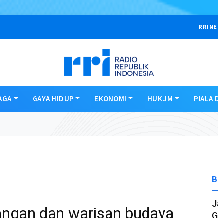
RRINE
AGA
GAYA HIDUP
EKONOMI
HUKUM
PIALA 
B
J
dangan dan warisan budaya
G