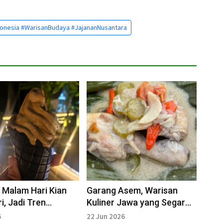
donesia #WarisanBudaya #JajananNusantara
 Malam Hari Kian
Garang Asem, Warisan
i, Jadi Tren
Kuliner Jawa yang Segar
ong Anak Muda
dan Menggugah Selera
6
22 Jun 2026