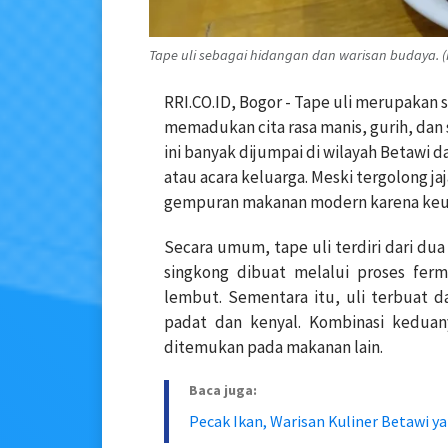
Tape uli sebagai hidangan dan warisan budaya. (Fo
RRI.CO.ID, Bogor - Tape uli merupakan s
memadukan cita rasa manis, gurih, dan 
ini banyak dijumpai di wilayah Betawi d
atau acara keluarga.
Meski tergolong jaj
gempuran makanan modern karena keuni
Secara umum, tape uli terdiri dari du
singkong dibuat melalui proses ferm
lembut.
Sementara itu, uli terbuat d
padat dan kenyal.
Kombinasi keduan
ditemukan pada makanan lain.
Baca juga:
Pecak Ikan, Warisan Kuliner Betawi y