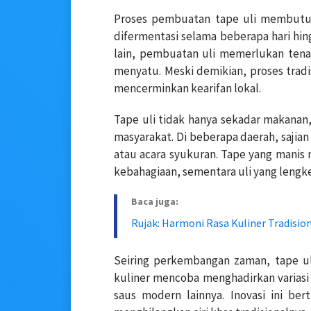
Proses pembuatan tape uli membutu
difermentasi selama beberapa hari hi
lain, pembuatan uli memerlukan tena
menyatu.
Meski demikian, proses tradis
mencerminkan kearifan lokal.
Tape uli tidak hanya sekadar makanan
masyarakat.
Di beberapa daerah, sajian
atau acara syukuran.
Tape yang manis
kebahagiaan, sementara uli yang leng
Baca juga:
Rujak: Harmoni Rasa Kuliner Tradisio
Seiring perkembangan zaman, tape ul
kuliner mencoba menghadirkan variasi 
saus modern lainnya.
Inovasi ini be