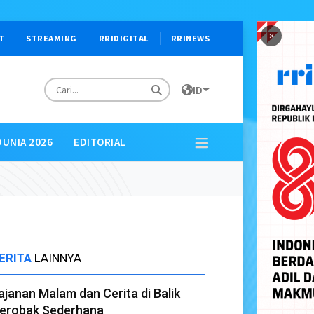
×
T
STREAMING
RRIDIGITAL
RRINEWS
ID
DUNIA 2026
EDITORIAL
ERITA
LAINNYA
ajanan Malam dan Cerita di Balik
erobak Sederhana