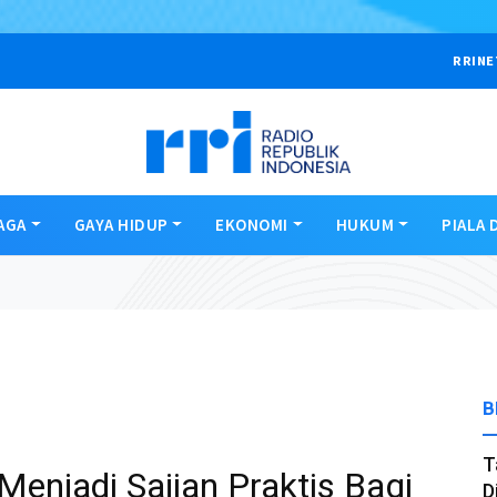
RRINE
AGA
GAYA HIDUP
EKONOMI
HUKUM
PIALA 
B
T
Menjadi Sajian Praktis Bagi
D