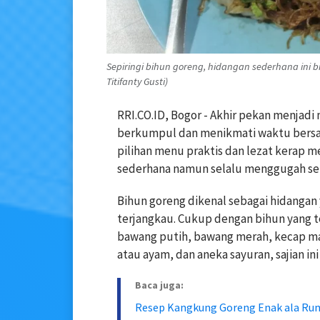
Sepiringi bihun goreng, hidangan sederhana ini bi
Titifanty Gusti)
RRI.CO.ID, Bogor - Akhir pekan menjad
berkumpul dan menikmati waktu bersama
pilihan menu praktis dan lezat kerap me
sederhana namun selalu menggugah sel
Bihun goreng dikenal sebagai hidangan
terjangkau. Cukup dengan bihun yang 
bawang putih, bawang merah, kecap man
atau ayam, dan aneka sayuran, sajian ini
Baca juga:
Resep Kangkung Goreng Enak ala Ru