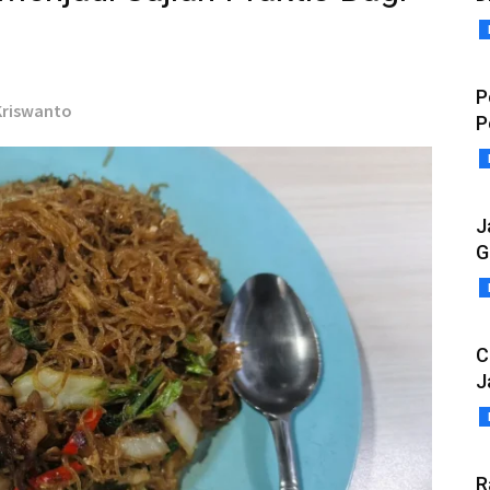
P
 Kriswanto
P
J
G
C
J
R