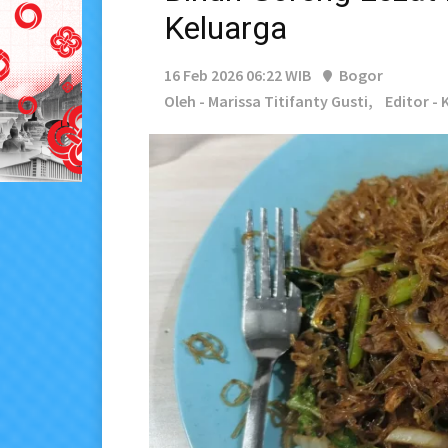
Keluarga
16 Feb 2026 06:22 WIB
Bogor
Oleh - Marissa Titifanty Gusti,
Editor -