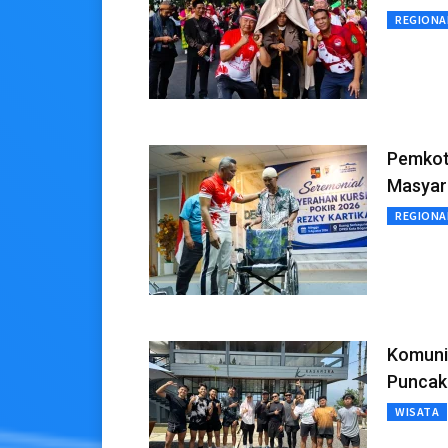
REGIONA
Pemkot
Masyar
REGIONA
Komunit
Puncak
WISATA