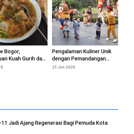
e Bogor,
Pengalaman Kuliner Unik
an Kuah Gurih dan
dengan Pemandangan
ang Bikin Ketagihan
Satwa Afrika di Puncak
26
15 Jun 2026
-11 Jadi Ajang Regenerasi Bagi Pemuda Kota