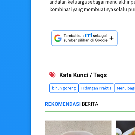
andalan keluarga sebagai menu akhir p
kombinasi yang membuatnya selalu pun
Kata Kunci / Tags
bihun goreng
Hidangan Praktis
Menu bagi
REKOMENDASI
BERITA