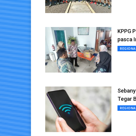
KPPG P
pasca I
REGIONA
Sebanya
Tegar 
REGIONA