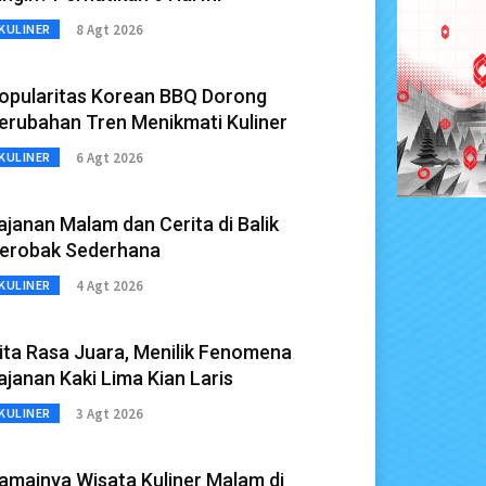
8 Agt 2026
KULINER
opularitas Korean BBQ Dorong
erubahan Tren Menikmati Kuliner
6 Agt 2026
KULINER
ajanan Malam dan Cerita di Balik
erobak Sederhana
4 Agt 2026
KULINER
ita Rasa Juara, Menilik Fenomena
ajanan Kaki Lima Kian Laris
3 Agt 2026
KULINER
amainya Wisata Kuliner Malam di