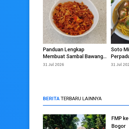
Panduan Lengkap
Soto Mi
Membuat Sambal Bawang
Perpadu
Goreng Kering Renyah dan
Risol y
31 Jul 2026
31 Jul 20
Tahan Lama
BERITA
TERBARU LAINNYA
FMP ke
Bogor