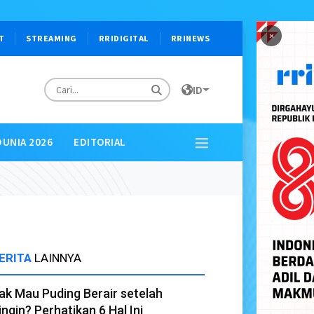
×
T
STREAMING
RRIDIGITAL
RRINEWS
ID
DUNIA 2026
EDITORIAL
ERITA
LAINNYA
ak Mau Puding Berair setelah
ingin? Perhatikan 6 Hal Ini