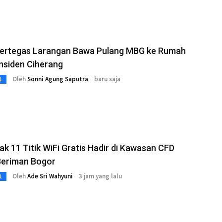
ertegas Larangan Bawa Pulang MBG ke Rumah
nsiden Ciherang
Oleh
Sonni Agung Saputra
baru saja
L
k 11 Titik WiFi Gratis Hadir di Kawasan CFD
Beriman Bogor
Oleh
Ade Sri Wahyuni
3 jam yang lalu
L