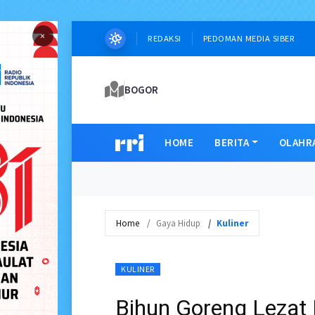
×
REDAKSI
PEDOMAN MEDIA SIBER
BOGOR
HOME
BERITA
OLAHR
Home
Gaya Hidup
Kuliner
KULINER
Bihun Goreng Lezat 