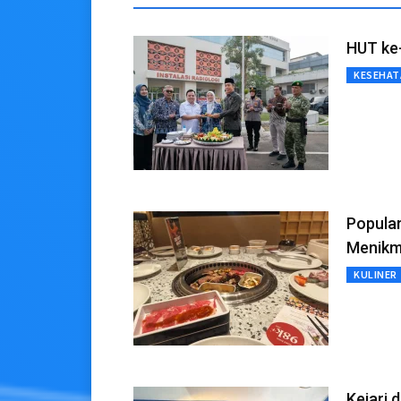
HUT ke
KESEHAT
Popula
Menikma
KULINER
Kejari