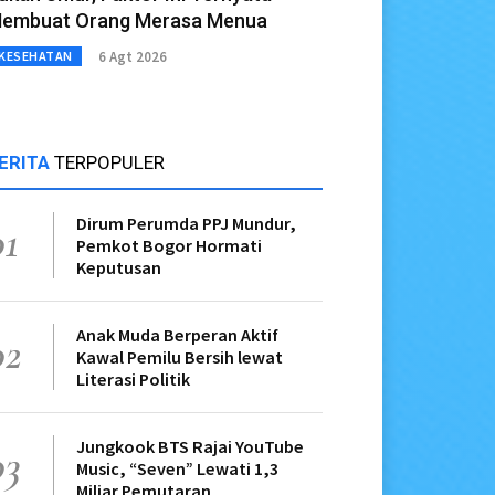
embuat Orang Merasa Menua
6 Agt 2026
KESEHATAN
ERITA
TERPOPULER
Dirum Perumda PPJ Mundur,
01
Pemkot Bogor Hormati
Keputusan
Anak Muda Berperan Aktif
02
Kawal Pemilu Bersih lewat
Literasi Politik
Jungkook BTS Rajai YouTube
03
Music, “Seven” Lewati 1,3
Miliar Pemutaran