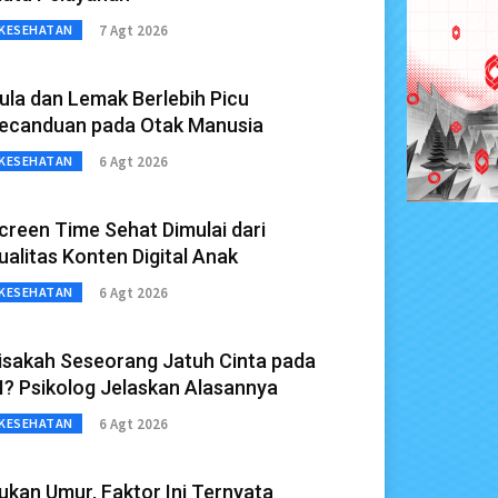
7 Agt 2026
KESEHATAN
ula dan Lemak Berlebih Picu
ecanduan pada Otak Manusia
6 Agt 2026
KESEHATAN
creen Time Sehat Dimulai dari
ualitas Konten Digital Anak
6 Agt 2026
KESEHATAN
isakah Seseorang Jatuh Cinta pada
I? Psikolog Jelaskan Alasannya
6 Agt 2026
KESEHATAN
ukan Umur, Faktor Ini Ternyata