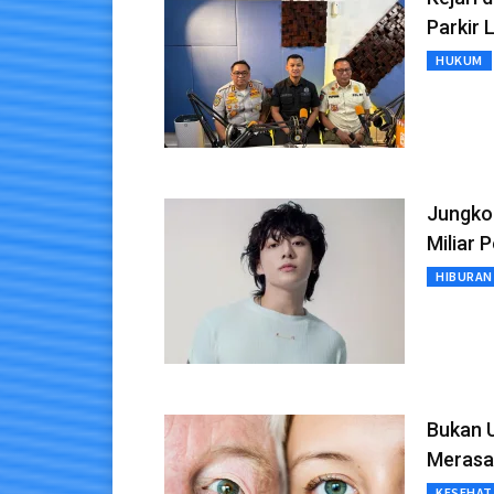
Parkir 
HUKUM
Jungkoo
Miliar 
HIBURAN
Bukan 
Merasa
KESEHAT