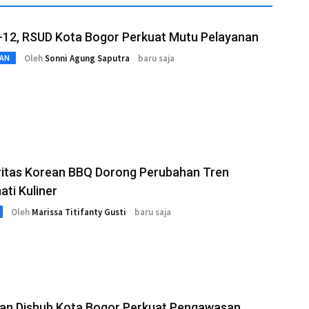
-12, RSUD Kota Bogor Perkuat Mutu Pelayanan
Oleh
Sonni Agung Saputra
baru saja
AN
ritas Korean BBQ Dorong Perubahan Tren
ti Kuliner
Oleh
Marissa Titifanty Gusti
baru saja
 dan Dishub Kota Bogor Perkuat Pengawasan