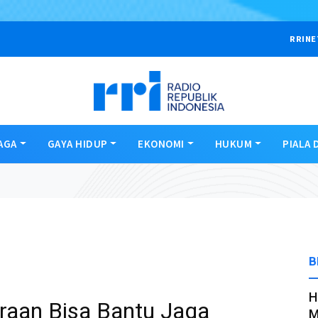
RRINE
AGA
GAYA HIDUP
EKONOMI
HUKUM
PIALA 
B
H
raan Bisa Bantu Jaga
M