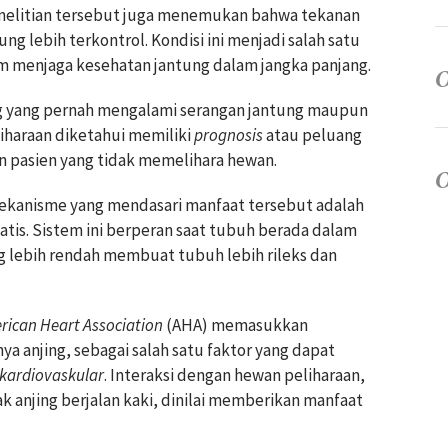
enelitian tersebut juga menemukan bahwa tekanan
g lebih terkontrol. Kondisi ini menjadi salah satu
am menjaga kesehatan jantung dalam jangka panjang.
ng yang pernah mengalami serangan jantung maupun
iharaan diketahui memiliki
prognosis
atau peluang
n pasien yang tidak memelihara hewan.
 mekanisme yang mendasari manfaat tersebut adalah
atis. Sistem ini berperan saat tubuh berada dalam
ang lebih rendah membuat tubuh lebih rileks dan
rican Heart Association
(AHA) memasukkan
a anjing, sebagai salah satu faktor yang dapat
kardiovaskular
. Interaksi dengan hewan peliharaan,
ak anjing berjalan kaki, dinilai memberikan manfaat