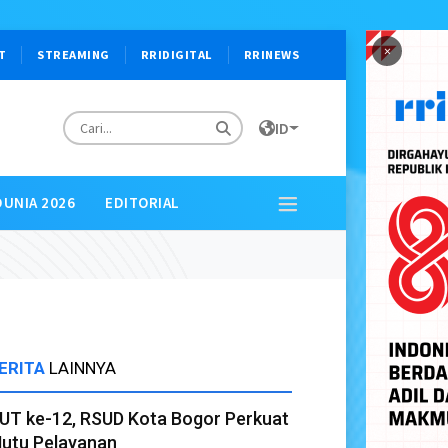
×
T
STREAMING
RRIDIGITAL
RRINEWS
ID
DUNIA 2026
EDITORIAL
ERITA
LAINNYA
UT ke-12, RSUD Kota Bogor Perkuat
utu Pelayanan