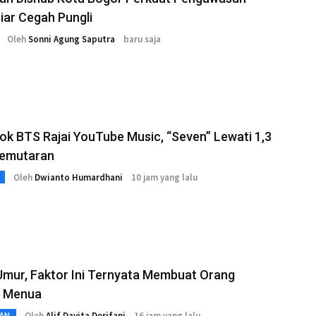
Liar Cegah Pungli
Oleh
Sonni Agung Saputra
baru saja
k BTS Rajai YouTube Music, “Seven” Lewati 1,3
Pemutaran
Oleh
Dwianto Humardhani
10 jam yang lalu
Umur, Faktor Ini Ternyata Membuat Orang
 Menua
Oleh
Alif Dayita Derifani
16 jam yang lalu
AN