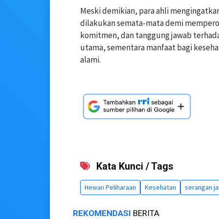
Meski demikian, para ahli mengingatk
dilakukan semata-mata demi memperole
komitmen, dan tanggung jawab terhada
utama, sementara manfaat bagi keseha
alami.
Kata Kunci / Tags
Hewan Peliharaan
Kesehatan
serangan j
REKOMENDASI
BERITA