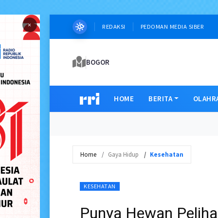
×
REDAKSI
PEDOMAN MEDIA SIBER
BOGOR
HOME
BERITA
OLAHR
Home
Gaya Hidup
Kesehatan
KESEHATAN
Punya Hewan Peliha