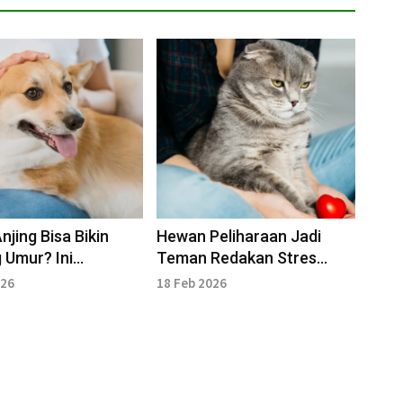
njing Bisa Bikin
Hewan Peliharaan Jadi
 Umur? Ini
Teman Redakan Stres
ya
Sehari-hari
026
18 Feb 2026