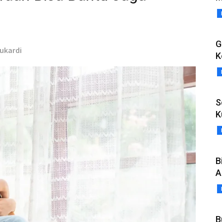
G
Sukardi
K
S
K
B
A
B