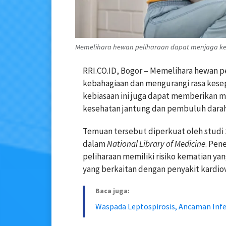
Memelihara hewan peliharaan dapat menjaga kes
RRI.CO.ID, Bogor – Memelihara hewan p
kebahagiaan dan mengurangi rasa kese
kebiasaan ini juga dapat memberikan 
kesehatan jantung dan pembuluh darah
Temuan tersebut diperkuat oleh studi
dalam
National Library of Medicine
. Pen
peliharaan memiliki risiko kematian ya
yang berkaitan dengan penyakit kardiov
Baca juga:
Waspada Leptospirosis, Ancaman Infe