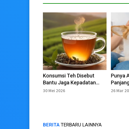
Konsumsi Teh Disebut
Punya A
Bantu Jaga Kepadatan
Panjang
Tulang, Ini Penjelasannya
Faktan
30 Mei 2026
26 Mar 2
BERITA
TERBARU LAINNYA