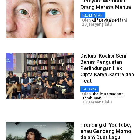
Ternyata Membuat
Orang Merasa Menua
KESEHATAN
Oleh
Alif Dayita Derifani
10 jam yang lalu
Diskusi Koalisi Seni
Bahas Penguatan
Perlindungan Hak
Cipta Karya Sastra dan
Teat
BUDAYA
Oleh
Dhelly Ramadhon
Tambunan
10 jam yang lalu
Trending di YouTube,
eńau Gandeng Momo
dalam Duet Lagu