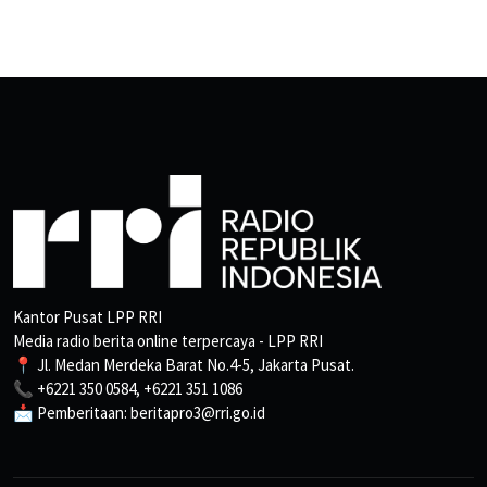
Kantor Pusat LPP RRI
Media radio berita online terpercaya - LPP RRI
📍 Jl. Medan Merdeka Barat No.4-5, Jakarta Pusat.
📞 +6221 350 0584, +6221 351 1086
📩 Pemberitaan: beritapro3@rri.go.id