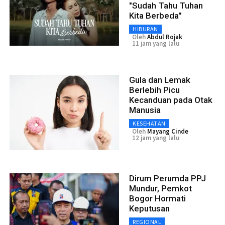
"Sudah Tahu Tuhan
Kita Berbeda"
HIBURAN
Oleh
Abdul Rojak
11 jam yang lalu
Gula dan Lemak
Berlebih Picu
Kecanduan pada Otak
Manusia
KESEHATAN
Oleh
Mayang Cinde
12 jam yang lalu
Dirum Perumda PPJ
Mundur, Pemkot
Bogor Hormati
Keputusan
REGIONAL