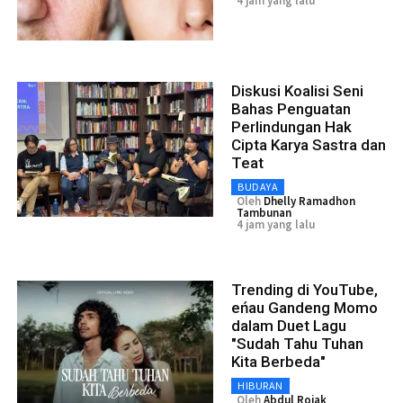
4 jam yang lalu
Diskusi Koalisi Seni
Bahas Penguatan
Perlindungan Hak
Cipta Karya Sastra dan
Teat
BUDAYA
Oleh
Dhelly Ramadhon
Tambunan
4 jam yang lalu
Trending di YouTube,
eńau Gandeng Momo
dalam Duet Lagu
"Sudah Tahu Tuhan
Kita Berbeda"
HIBURAN
Oleh
Abdul Rojak