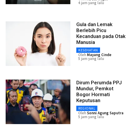
4 jam yang lalu
Gula dan Lemak
Berlebih Picu
Kecanduan pada Otak
Manusia
KESEHATAN
Oleh
Mayang Cinde
5 jam yang lalu
Dirum Perumda PPJ
Mundur, Pemkot
Bogor Hormati
Keputusan
REGIONAL
Oleh
Sonni Agung Saputra
5 jam yang lalu