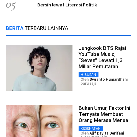
05
Bersih lewat Literasi Politik
BERITA
TERBARU LAINNYA
Jungkook BTS Rajai
YouTube Music,
“Seven” Lewati 1,3
Miliar Pemutaran
HIBURAN
Oleh
Dwianto Humardhani
baru saja
Bukan Umur, Faktor Ini
Ternyata Membuat
Orang Merasa Menua
KESEHATAN
Oleh
Alif Dayita Derifani