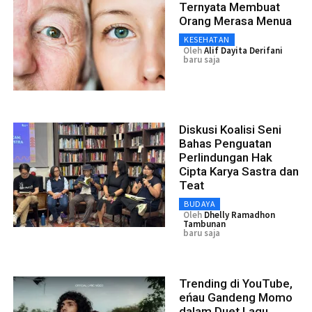
Ternyata Membuat
Orang Merasa Menua
KESEHATAN
Oleh
Alif Dayita Derifani
baru saja
Diskusi Koalisi Seni
Bahas Penguatan
Perlindungan Hak
Cipta Karya Sastra dan
Teat
BUDAYA
Oleh
Dhelly Ramadhon
Tambunan
baru saja
Trending di YouTube,
eńau Gandeng Momo
dalam Duet Lagu