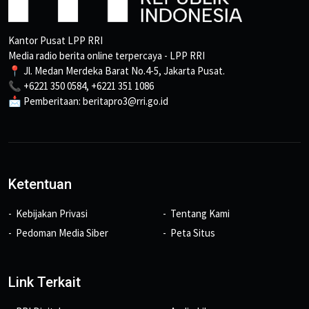
Kantor Pusat LPP RRI
Media radio berita online terpercaya - LPP RRI
📍 Jl. Medan Merdeka Barat No.4-5, Jakarta Pusat.
📞 +6221 350 0584, +6221 351 1086
📩 Pemberitaan: beritapro3@rri.go.id
Ketentuan
Kebijakan Privasi
Tentang Kami
Pedoman Media Siber
Peta Situs
Link Terkait