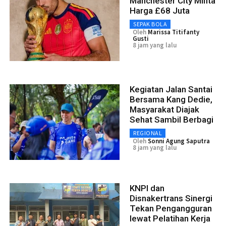
Manchester City Minta
Harga £68 Juta
SEPAK BOLA
Oleh
Marissa Titifanty
Gusti
8 jam yang lalu
Kegiatan Jalan Santai
Bersama Kang Dedie,
Masyarakat Diajak
Sehat Sambil Berbagi
REGIONAL
Oleh
Sonni Agung Saputra
8 jam yang lalu
KNPI dan
Disnakertrans Sinergi
Tekan Pengangguran
lewat Pelatihan Kerja