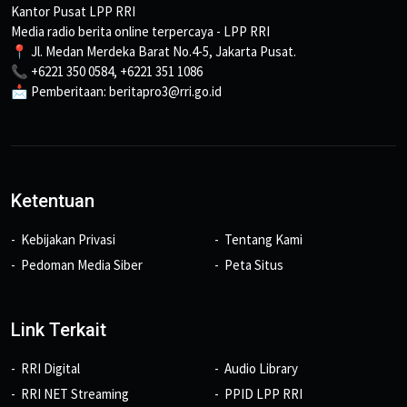
Kantor Pusat LPP RRI
Media radio berita online terpercaya - LPP RRI
📍 Jl. Medan Merdeka Barat No.4-5, Jakarta Pusat.
📞 +6221 350 0584, +6221 351 1086
📩 Pemberitaan: beritapro3@rri.go.id
Ketentuan
Kebijakan Privasi
Tentang Kami
Pedoman Media Siber
Peta Situs
Link Terkait
RRI Digital
Audio Library
RRI NET Streaming
PPID LPP RRI