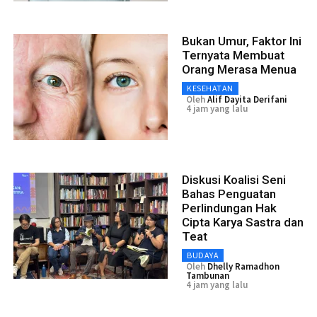
Bukan Umur, Faktor Ini
Ternyata Membuat
Orang Merasa Menua
KESEHATAN
Oleh
Alif Dayita Derifani
4 jam yang lalu
Diskusi Koalisi Seni
Bahas Penguatan
Perlindungan Hak
Cipta Karya Sastra dan
Teat
BUDAYA
Oleh
Dhelly Ramadhon
Tambunan
4 jam yang lalu