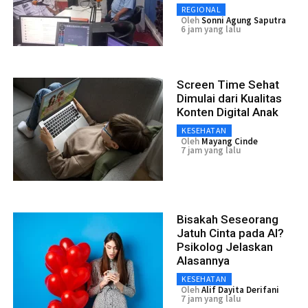
REGIONAL
Oleh
Sonni Agung Saputra
6 jam yang lalu
Screen Time Sehat
Dimulai dari Kualitas
Konten Digital Anak
KESEHATAN
Oleh
Mayang Cinde
7 jam yang lalu
Bisakah Seseorang
Jatuh Cinta pada AI?
Psikolog Jelaskan
Alasannya
KESEHATAN
Oleh
Alif Dayita Derifani
7 jam yang lalu