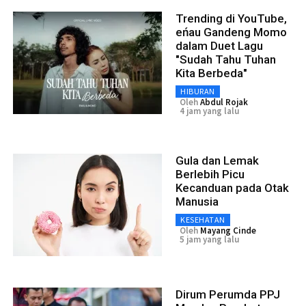
Trending di YouTube,
eńau Gandeng Momo
dalam Duet Lagu
"Sudah Tahu Tuhan
Kita Berbeda"
HIBURAN
Oleh
Abdul Rojak
4 jam yang lalu
Gula dan Lemak
Berlebih Picu
Kecanduan pada Otak
Manusia
KESEHATAN
Oleh
Mayang Cinde
5 jam yang lalu
Dirum Perumda PPJ