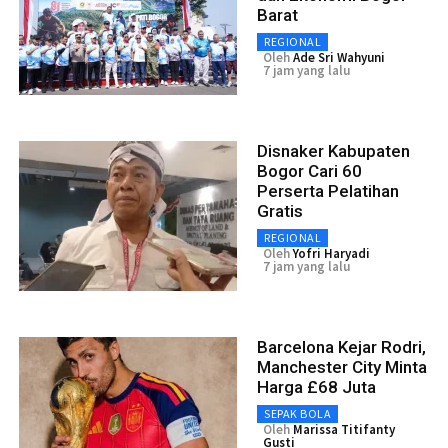
Barat
REGIONAL
Oleh
Ade Sri Wahyuni
7 jam yang lalu
Disnaker Kabupaten
Bogor Cari 60
Perserta Pelatihan
Gratis
REGIONAL
Oleh
Yofri Haryadi
7 jam yang lalu
Barcelona Kejar Rodri,
Manchester City Minta
Harga £68 Juta
SEPAK BOLA
Oleh
Marissa Titifanty
Gusti