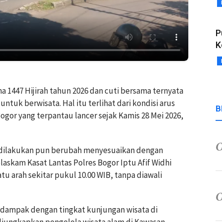
P
K
ha 1447 Hijirah tahun 2026 dan cuti bersama ternyata
tuk berwisata. Hal itu terlihat dari kondisi arus
B
Bogor yang terpantau lancer sejak Kamis 28 Mei 2026,
ya dilakukan pun berubah menyesuaikan dengan
elaskam Kasat Lantas Polres Bogor Iptu Afif Widhi
 arah sekitar pukul 10.00 WIB, tanpa diawali
erdampak dengan tingkat kunjungan wisata di
diungkapkan pengelola wisata alam di Kawasan