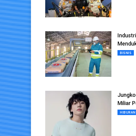
Industr
Menduk
BISNIS
Jungkoo
Miliar 
HIBURAN