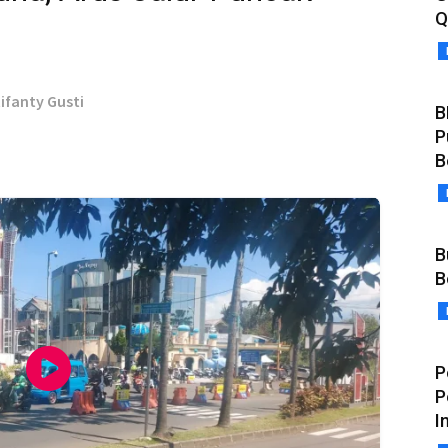
Q
tifanty Gusti
B
P
B
B
B
P
P
I