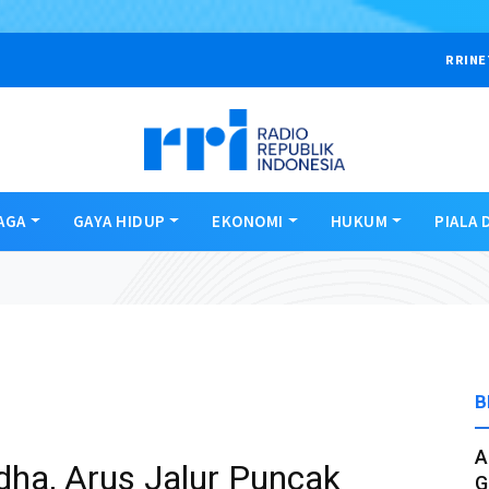
RRINE
AGA
GAYA HIDUP
EKONOMI
HUKUM
PIALA 
B
A
dha, Arus Jalur Puncak
G