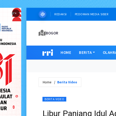
×
REDAKSI
PEDOMAN MEDIA SIBER
BOGOR
HOME
BERITA
OLAHR
Home
Berita Video
BERITA VIDEO
Libur Panjang Idul A