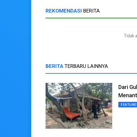
REKOMENDASI
BERITA
Tidak 
BERITA
TERBARU LAINNYA
Dari Gu
Menant
FEATURE