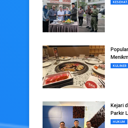
KESEHAT
Popula
Menikma
KULINER
Kejari
Parkir 
HUKUM