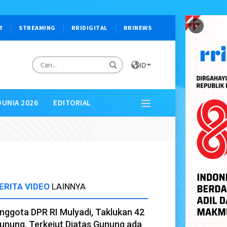
×
T
STREAMING
RRIDIGITAL
RRINEWS
ID
DUNIA 2026
EDITORIAL
ERITA VIDEO
LAINNYA
nggota DPR RI Mulyadi, Taklukan 42
unung, Terkejut Diatas Gunung ada