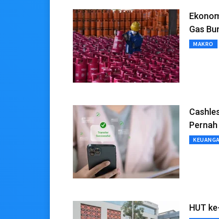
Ekonom 
Gas Bu
MAKRO
Cashles
Pernah
KEUANG
HUT ke