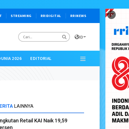
×
T
STREAMING
RRIDIGITAL
RRINEWS
ID
DUNIA 2026
EDITORIAL
ERITA
LAINNYA
ngkutan Retail KAI Naik 19,59
ersen