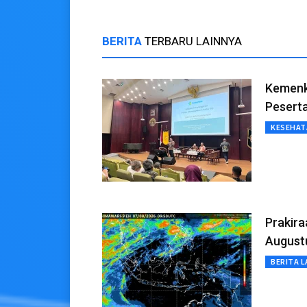
BERITA
TERBARU LAINNYA
Kemenk
Peserta
KESEHAT
Prakira
August
BERITA L