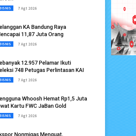
7 Agt 2026
BISNIS
elanggan KA Bandung Raya
encapai 11,87 Juta Orang
7 Agt 2026
BISNIS
ebanyak 12.957 Pelamar Ikuti
eleksi 748 Petugas Perlintasan KAI
7 Agt 2026
BISNIS
engguna Whoosh Hemat Rp1,5 Juta
ewat Kartu FWC JaBan Gold
7 Agt 2026
BISNIS
kspor Nonmigas Menguat,