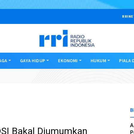
RRINE
AGA
GAYA HIDUP
EKONOMI
HUKUM
PIALA 
B
A
DSI Bakal Diumumkan
P