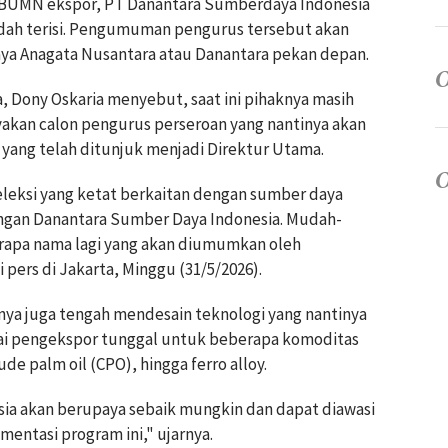
s BUMN ekspor, PT Danantara Sumberdaya Indonesia
udah terisi. Pengumuman pengurus tersebut akan
aya Anagata Nusantara atau Danantara pekan depan.
a, Dony Oskaria menyebut, saat ini pihaknya masih
ayakan calon pengurus perseroan yang nantinya akan
ang telah ditunjuk menjadi Direktur Utama.
leksi yang ketat berkaitan dengan sumber daya
ngan Danantara Sumber Daya Indonesia. Mudah-
apa nama lagi yang akan diumumkan oleh
pers di Jakarta, Minggu (31/5/2026).
knya juga tengah mendesain teknologi yang nantinya
ai pengekspor tunggal untuk beberapa komoditas
ude palm oil (CPO), hingga ferro alloy.
esia akan berupaya sebaik mungkin dan dapat diawasi
entasi program ini," ujarnya.