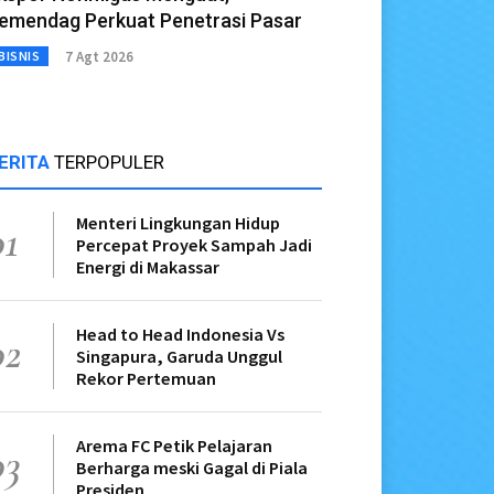
emendag Perkuat Penetrasi Pasar
7 Agt 2026
BISNIS
ERITA
TERPOPULER
Menteri Lingkungan Hidup
01
Percepat Proyek Sampah Jadi
Energi di Makassar
Head to Head Indonesia Vs
02
Singapura, Garuda Unggul
Rekor Pertemuan
Arema FC Petik Pelajaran
03
Berharga meski Gagal di Piala
Presiden