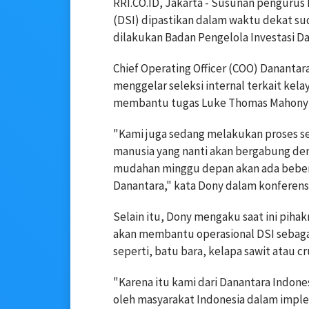
RRI.CO.ID, Jakarta - Susunan penguru
(DSI) dipastikan dalam waktu dekat s
dilakukan Badan Pengelola Investasi D
Chief Operating Officer (COO) Danantar
menggelar seleksi internal terkait kel
membantu tugas Luke Thomas Mahony y
"Kami juga sedang melakukan proses se
manusia yang nanti akan bergabung de
mudahan minggu depan akan ada beber
Danantara," kata Dony dalam konferensi 
Selain itu, Dony mengaku saat ini piha
akan membantu operasional DSI sebag
seperti, batu bara, kelapa sawit atau cr
"Karena itu kami dari Danantara Indon
oleh masyarakat Indonesia dalam implem