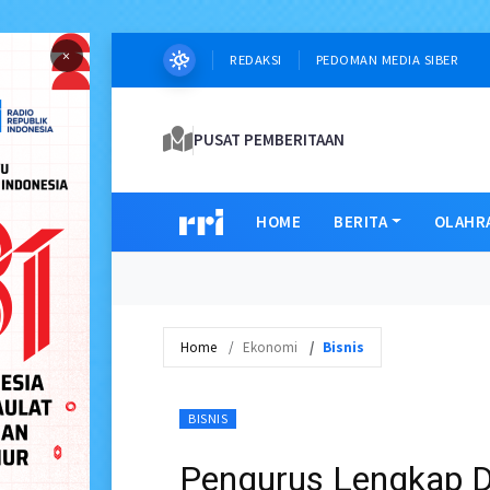
×
REDAKSI
PEDOMAN MEDIA SIBER
PUSAT PEMBERITAAN
HOME
BERITA
OLAHR
Home
Ekonomi
Bisnis
BISNIS
Pengurus Lengkap 