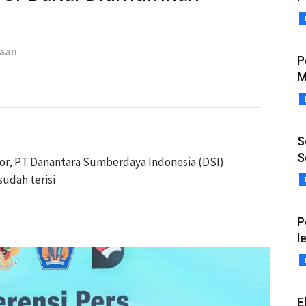
taan
P
M
S
S
, PT Danantara Sumberdaya Indonesia (DSI)
udah terisi
P
l
E