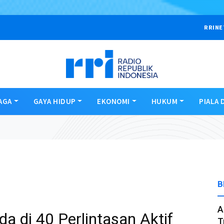
RRINE
AGA
GAYA HIDUP
EKONOMI
HUKUM
PIALA 
B
A
a di 40 Perlintasan Aktif
T