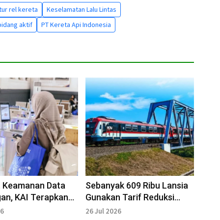
tur rel kereta
Keselamatan Lalu Lintas
bidang aktif
PT Kereta Api Indonesia
t Keamanan Data
Sebanyak 609 Ribu Lansia
an, KAI Terapkan
Gunakan Tarif Reduksi
001
Kereta Api
26
26 Jul 2026