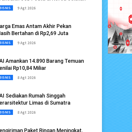
9 Agt 2026
BISNIS
arga Emas Antam Akhir Pekan
asih Bertahan di Rp2,69 Juta
9 Agt 2026
BISNIS
AI Amankan 14.890 Barang Temuan
enilai Rp10,84 Miliar
8 Agt 2026
BISNIS
AI Sediakan Rumah Singgah
erarsitektur Limas di Sumatra
8 Agt 2026
BISNIS
engiriman Paket Ringan Meningkat,