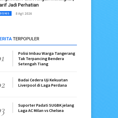
arif Jadi Perhatian
8 Agt 2026
BISNIS
ERITA
TERPOPULER
Polisi Imbau Warga Tangerang
01
Tak Terpancing Bendera
Setengah Tiang
Badai Cedera Uji Kekuatan
02
Liverpool di Laga Perdana
Suporter Padati SUGBK jelang
03
Laga AC Milan vs Chelsea