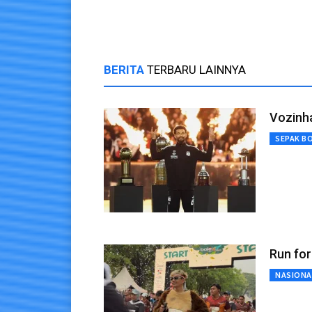
BERITA
TERBARU LAINNYA
Vozinh
SEPAK B
Run fo
NASIONA