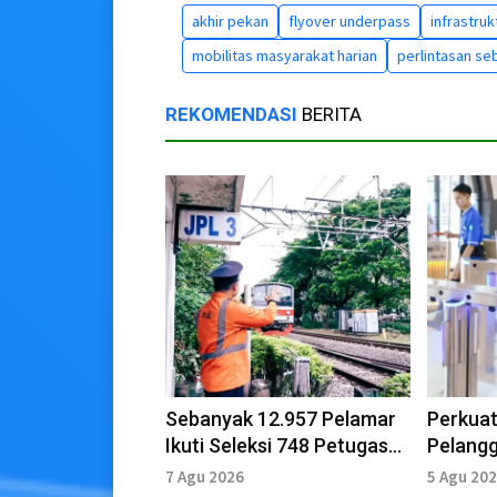
akhir pekan
flyover underpass
infrastruk
mobilitas masyarakat harian
perlintasan se
REKOMENDASI
BERITA
Sebanyak 12.957 Pelamar
Perkua
Ikuti Seleksi 748 Petugas
Pelangg
Perlintasan KAI
ISO 27
7 Agu 2026
5 Agu 20