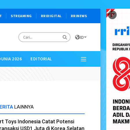
×
T
STREAMING
RRIDIGITAL
RRINEWS
ID
DUNIA 2026
EDITORIAL
ERITA
LAINNYA
rt Toys Indonesia Catat Potensi
ransaksi USD1 Juta di Korea Selatan