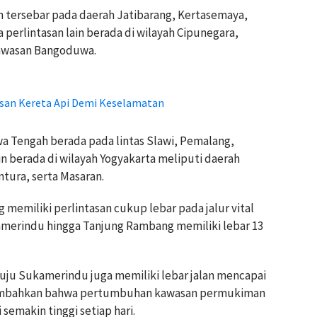
bon tersebar pada daerah Jatibarang, Kertasemaya,
perlintasan lain berada di wilayah Cipunegara,
 kawasan Bangoduwa.
asan Kereta Api Demi Keselamatan
awa Tengah berada pada lintas Slawi, Pemalang,
n berada di wilayah Yogyakarta meliputi daerah
tura, serta Masaran.
memiliki perlintasan cukup lebar pada jalur vital
ukamerindu hingga Tanjung Rambang memiliki lebar 13
uju Sukamerindu juga memiliki lebar jalan mencapai
nambahkan bahwa pertumbuhan kawasan permukiman
emakin tinggi setiap hari.