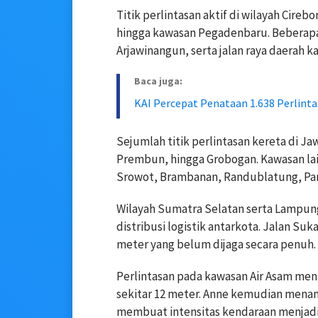
Titik perlintasan aktif di wilayah Cire
hingga kawasan Pegadenbaru. Beberapa 
Arjawinangun, serta jalan raya daerah
Baca juga:
KAI Percepat Penataan 1.638 Perlint
Sejumlah titik perlintasan kereta di J
Prembun, hingga Grobogan. Kawasan lai
Srowot, Brambanan, Randublatung, Pan
Wilayah Sumatra Selatan serta Lampung 
distribusi logistik antarkota. Jalan S
meter yang belum dijaga secara penuh.
Perlintasan pada kawasan Air Asam men
sekitar 12 meter. Anne kemudian me
membuat intensitas kendaraan menjadi s