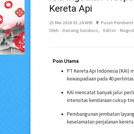
Kereta Api
25 Mei 2026 01:24 WIB
Pusat Pemberi
Oleh - Danang Sundoro,
Editor - Nugr
Poin Utama
PT Kereta Api Indonesia (KAI
kewaspadaan pada 40 perlintasa
KAI mencatat banyak jalur perl
intensitas kendaraan cukup tin
Pembangunan jembatan layang 
keselamatan perjalanan kereta