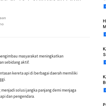
taan
H
oho
M
K
S
) mengimbau masyarakat meningkatkan
n sebidang aktif.
intasan kereta api di berbagai daerah memiliki
K
ggi.
B
menjadi solusi jangka panjang demi menjaga
 api dan pengendara.
P