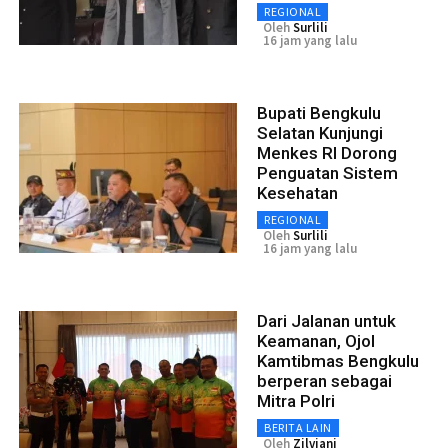
REGIONAL
Oleh
Surlili
16 jam yang lalu
Bupati Bengkulu
Selatan Kunjungi
Menkes RI Dorong
Penguatan Sistem
Kesehatan
REGIONAL
Oleh
Surlili
16 jam yang lalu
Dari Jalanan untuk
Keamanan, Ojol
Kamtibmas Bengkulu
berperan sebagai
Mitra Polri
BERITA LAIN
Oleh
Zilviani