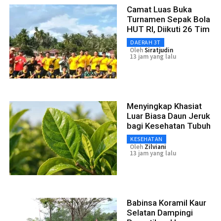
Camat Luas Buka
Turnamen Sepak Bola
HUT RI, Diikuti 26 Tim
DAERAH 3T
Oleh
Siratjudin
13 jam yang lalu
Menyingkap Khasiat
Luar Biasa Daun Jeruk
bagi Kesehatan Tubuh
KESEHATAN
Oleh
Zilviani
13 jam yang lalu
Babinsa Koramil Kaur
Selatan Dampingi