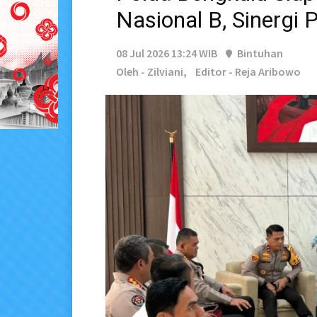
Nasional B, Sinergi 
08 Jul 2026 13:24 WIB
Bintuhan
Oleh - Zilviani,
Editor - Reja Aribowo