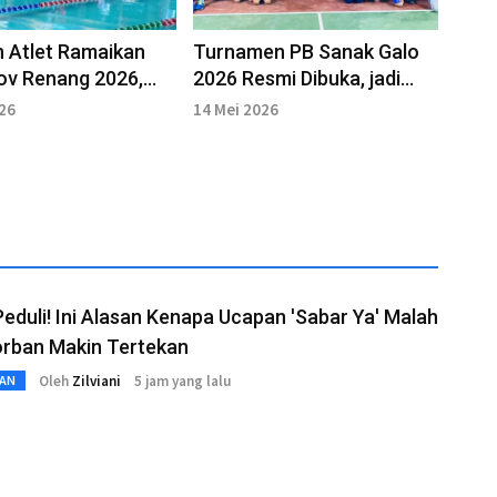
 Atlet Ramaikan
Turnamen PB Sanak Galo
ov Renang 2026,
2026 Resmi Dibuka, jadi
Fasilitas Bertaraf
Ajang Pembinaan Atlet
026
14 Mei 2026
l
Muda Bengkulu
eduli! Ini Alasan Kenapa Ucapan 'Sabar Ya' Malah
orban Makin Tertekan
Oleh
Zilviani
5 jam yang lalu
AN