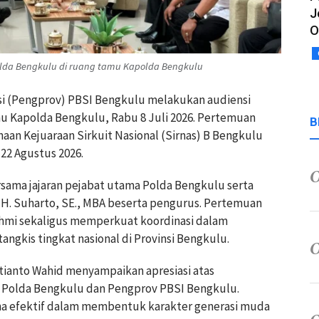
J
O
lda Bengkulu di ruang tamu Kapolda Bengkulu
si (Pengprov) PBSI Bengkulu melakukan audiensi
u Kapolda Bengkulu, Rabu 8 Juli 2026. Pertemuan
B
an Kejuaraan Sirkuit Nasional (Sirnas) B Bengkulu
22 Agustus 2026.
rsama jajaran pejabat utama Polda Bengkulu serta
. Suharto, SE., MBA beserta pengurus. Pertemuan
ahmi sekaligus memperkuat koordinasi dalam
ngkis tingkat nasional di Provinsi Bengkulu.
stianto Wahid menyampaikan apresiasi atas
ra Polda Bengkulu dan Pengprov PBSI Bengkulu.
na efektif dalam membentuk karakter generasi muda