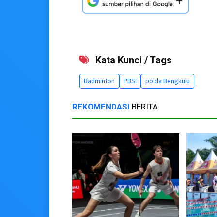
Kata Kunci / Tags
Badminton
PBSI
polda Bengkulu
REKOMENDASI
BERITA