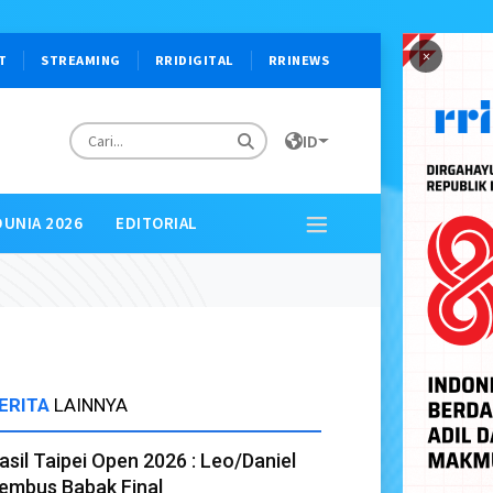
×
T
STREAMING
RRIDIGITAL
RRINEWS
ID
DUNIA 2026
EDITORIAL
ERITA
LAINNYA
asil Taipei Open 2026 : Leo/Daniel
embus Babak Final