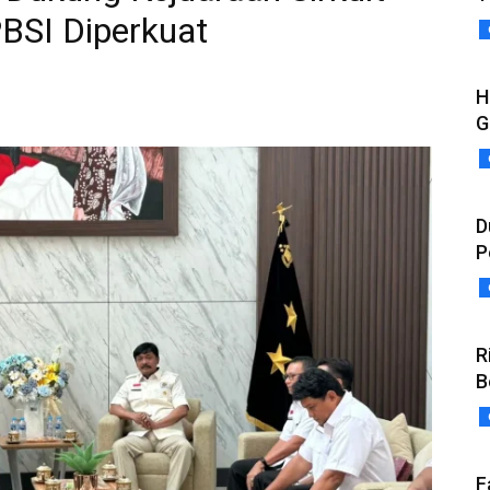
PBSI Diperkuat
H
G
D
P
R
B
F