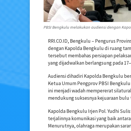
PBSI Bengkulu melakukan audiensi dengan Kapo
RRI.CO.ID, Bengkulu – Pengurus Provin
dengan Kapolda Bengkulu di ruang tam
tersebut membahas persiapan pelaksana
yang dijadwalkan berlangsung pada 17–
Audiensi dihadiri Kapolda Bengkulu be
Ketua Umum Pengprov PBSI Bengkulu H
ini menjadi wadah mempererat silatur
mendukung suksesnya kejuaraan bulu ta
Kapolda Bengkulu Irjen Pol. Yudhi Suli
terjalinnya komunikasi yang baik anta
Menurutnya, olahraga merupakan sara