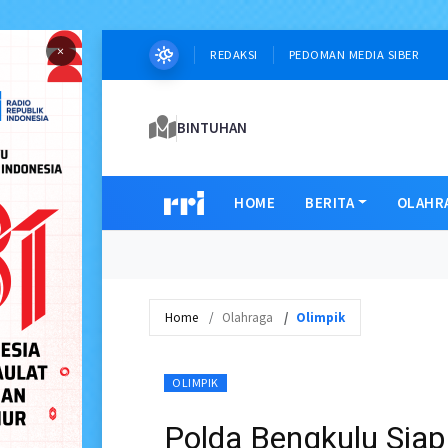
×
REDAKSI
PEDOMAN MEDIA SIBER
BINTUHAN
HOME
BERITA
OLAHR
Home
Olahraga
Olimpik
OLIMPIK
Polda Bengkulu Siap