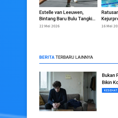
Estelle van Leeuwen,
Ratusan
Bintang Baru Bulu Tangkis
Kejurpr
Inggris yang Curi Perhatian
Dorong 
22 Mei 2026
16 Mei 2
Dunia
Nasiona
BERITA
TERBARU LAINNYA
Bukan P
Bikin K
KESEHAT