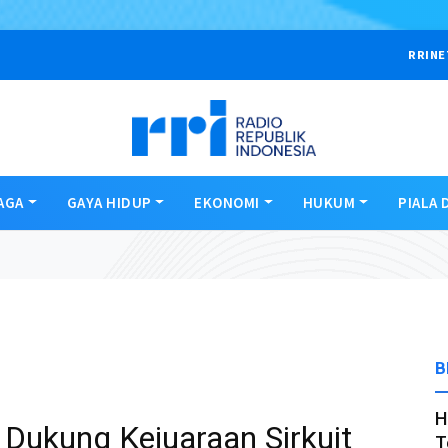
RRINE
AGA
GAYA HIDUP
EKONOMI
HUKUM
PIALA 
B
H
 Dukung Kejuaraan Sirkuit
T