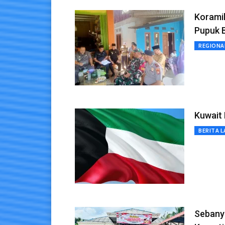
Korami
Pupuk B
REGIONA
Kuwait 
BERITA L
Sebany