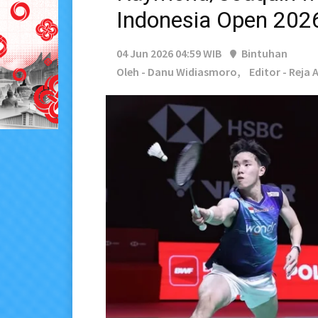
Indonesia Open 202
04 Jun 2026 04:59 WIB
Bintuhan
Oleh - Danu Widiasmoro,
Editor - Reja