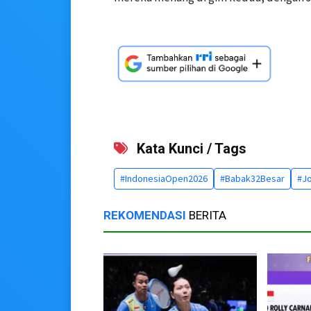
Kata Kunci / Tags
#IndonesiaOpen2026
#Babak32Besar
#J
REKOMENDASI
BERITA