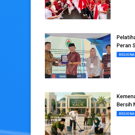
Pelati
Peran 
REGIONA
Kemena
Bersih 
REGIONA