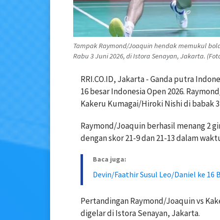
Tampak Raymond/Joaquin hendak memukul bola 
Rabu 3 Juni 2026, di Istora Senayan, Jakarta. (Fo
RRI.CO.ID, Jakarta - Ganda putra Indo
16 besar Indonesia Open 2026. Raymon
Kakeru Kumagai/Hiroki Nishi di babak 3
Raymond/Joaquin berhasil menang 2 gi
dengan skor 21-9 dan 21-13 dalam waktu
Baca juga:
Devin/Faathir Susul Leo/Daniel ke 16 
Pertandingan Raymond/Joaquin vs Kaker
digelar di Istora Senayan, Jakarta.