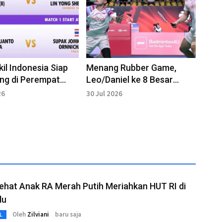
il Indonesia Siap
Menang Rubber Game,
ng di Perempat
Leo/Daniel ke 8 Besar
aipei Open 2026
Taipei Open 2026
26
30 Jul 2026
ehat Anak RA Merah Putih Meriahkan HUT RI di
lu
Oleh
Zilviani
baru saja
L