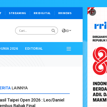
×
T
STREAMING
RRIDIGITAL
RRINEWS
ID
DUNIA 2026
EDITORIAL
ERITA
LAINNYA
asil Taipei Open 2026 : Leo/Daniel
embus Babak Final