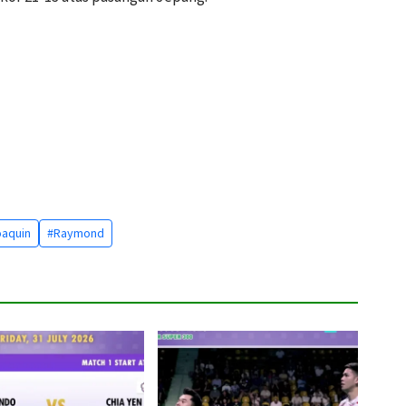
oaquin
#Raymond