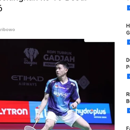
6
H
 Aribowo
G
D
P
R
B
F