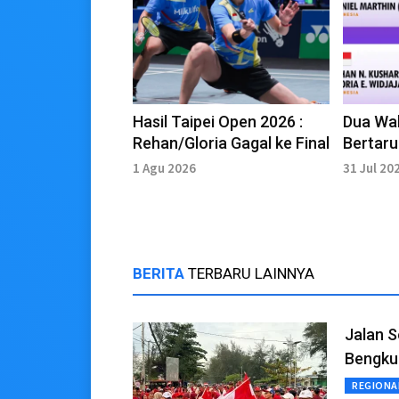
Hasil Taipei Open 2026 :
Dua Wak
Rehan/Gloria Gagal ke Final
Bertaru
Final T
1 Agu 2026
31 Jul 20
BERITA
TERBARU LAINNYA
Jalan S
Bengku
REGIONA