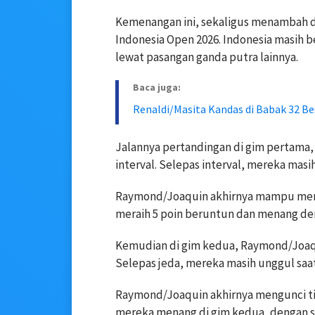
Kemenangan ini, sekaligus menambah daf
Indonesia Open 2026. Indonesia masih 
lewat pasangan ganda putra lainnya.
Baca juga:
Renaldi/Masita Kandas di Babak 32 Be
Jalannya pertandingan di gim pertama
interval. Selepas interval, mereka ma
Raymond/Joaquin akhirnya mampu mer
meraih 5 poin beruntun dan menang den
Kemudian di gim kedua, Raymond/Joaqu
Selepas jeda, mereka masih unggul saa
Raymond/Joaquin akhirnya mengunci tik
mereka menang di gim kedua, dengan sk