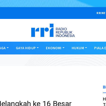
RRINE
AGA
GAYA HIDUP
EKONOMI
HUKUM
PIALA 
B
H
elangkah ke 16 Besar
T