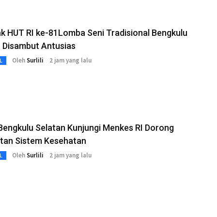
k HUT RI ke-81Lomba Seni Tradisional Bengkulu
 Disambut Antusias
Oleh
Surlili
2 jam yang lalu
L
Bengkulu Selatan Kunjungi Menkes RI Dorong
tan Sistem Kesehatan
Oleh
Surlili
2 jam yang lalu
L