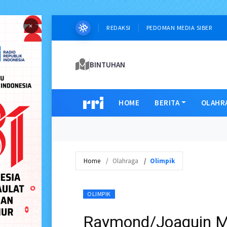
×
REDAKSI
PEDOMAN MEDIA SIBER
BINTUHAN
HOME
BERITA
OLAHR
Home
Olahraga
Olimpik
OLIMPIK
Raymond/Joaquin M