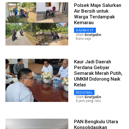
Polsek Maje Salurkan
Air Bersih untuk
Warga Terdampak
Kemarau
DAERAH 3T
Oleh
Siratjudin
baru saja
Kaur Jadi Daerah
Perdana Gebyar
Semarak Merah Putih,
UMKM Didorong Naik
Kelas
REGIONAL
Oleh
Siratjudin
6 jam yang lalu
PAN Bengkulu Utara
Konsolidasikan