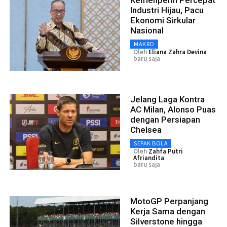
Industri Hijau, Pacu
Ekonomi Sirkular
Nasional
MAKRO
Oleh
Eliana Zahra Devina
baru saja
Jelang Laga Kontra
AC Milan, Alonso Puas
dengan Persiapan
Chelsea
SEPAK BOLA
Oleh
Zahfa Putri
Afriandita
baru saja
MotoGP Perpanjang
Kerja Sama dengan
Silverstone hingga