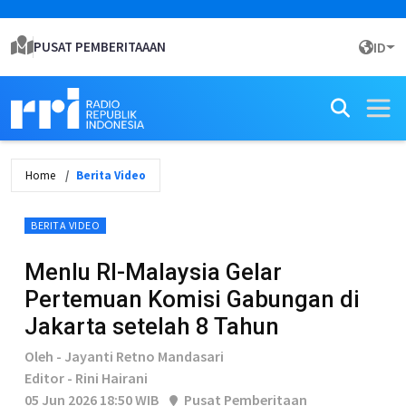
PUSAT PEMBERITAAAN
ID
Home
Berita Video
BERITA VIDEO
Menlu RI-Malaysia Gelar
Pertemuan Komisi Gabungan di
Jakarta setelah 8 Tahun
Oleh - Jayanti Retno Mandasari
Editor - Rini Hairani
05 Jun 2026 18:50 WIB
Pusat Pemberitaan