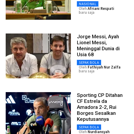
NASIONAL
Oleh
Afriani Respati
baru saja
Jorge Messi, Ayah
Lionel Messi,
Meninggal Dunia di
Usia 68
SEPAK BOLA
Oleh
Fathiyah Nur Zalfa
baru saja
Sporting CP Ditahan
CF Estrela da
Amadora 2-2, Rui
Borges Sesalkan
Keputusannya
SEPAK BOLA
Oleh
Nurdiansyah