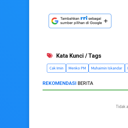
Kata Kunci / Tags
Cak Imin
Menko PM
Muhaimin Iskandar
REKOMENDASI
BERITA
Tidak 