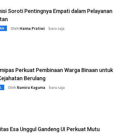
si Soroti Pentingnya Empati dalam Pelayanan
tan
Oleh
Hanna Pratiwi
baru saja
AN
mipas Perkuat Pembinaan Warga Binaan untuk
Kejahatan Berulang
Oleh
Namira Kaguma
baru saja
L
itas Esa Unggul Gandeng UI Perkuat Mutu