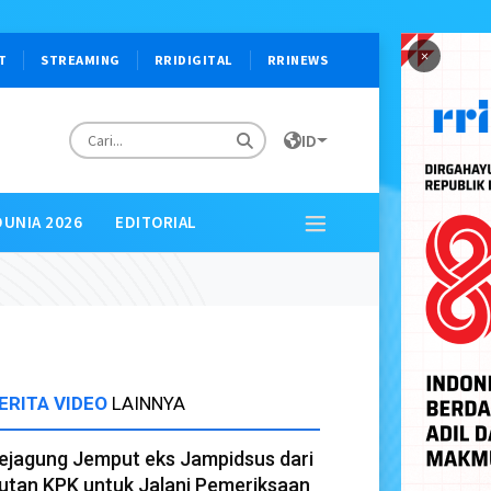
×
T
STREAMING
RRIDIGITAL
RRINEWS
ID
DUNIA 2026
EDITORIAL
ERITA VIDEO
LAINNYA
ejagung Jemput eks Jampidsus dari
utan KPK untuk Jalani Pemeriksaan