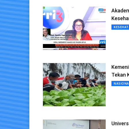
Akademi
Keseha
KESEHAT
Kemeni
Tekan 
NASIONA
Univers