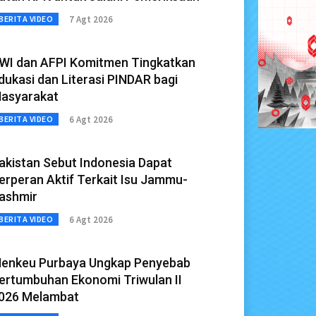
7 Agt 2026
BERITA VIDEO
WI dan AFPI Komitmen Tingkatkan
dukasi dan Literasi PINDAR bagi
asyarakat
6 Agt 2026
BERITA VIDEO
akistan Sebut Indonesia Dapat
erperan Aktif Terkait Isu Jammu-
ashmir
6 Agt 2026
BERITA VIDEO
enkeu Purbaya Ungkap Penyebab
ertumbuhan Ekonomi Triwulan II
026 Melambat