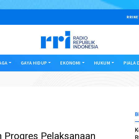
RRINE
AGA
GAYA HIDUP
EKONOMI
HUKUM
PIALA 
B
K
 Progres Pelaksanaan
R