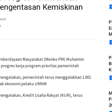
engentasan Kemiskinan
taan
P
a
E
M
P
emberdayaan Masyarakat (Menko PM) Muhaimin
B
progres kerja program prioritas pemerintah
K
engatakan, pemerintah terus menggalakkan 1.001
rak ekonomi pelaku UMKM
M
engatakan, Kredit Usaha Rakyat (KUR), terus
P
2