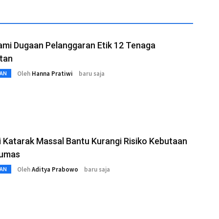
ami Dugaan Pelanggaran Etik 12 Tenaga
tan
Oleh
Hanna Pratiwi
baru saja
AN
 Katarak Massal Bantu Kurangi Risiko Kebutaan
yumas
Oleh
Aditya Prabowo
baru saja
AN