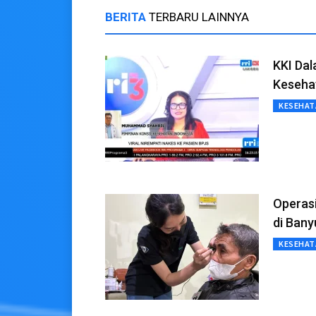
BERITA
TERBARU LAINNYA
KKI Dal
Keseha
KESEHAT
Operasi
di Ban
KESEHAT