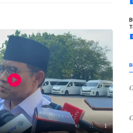
B
T
B