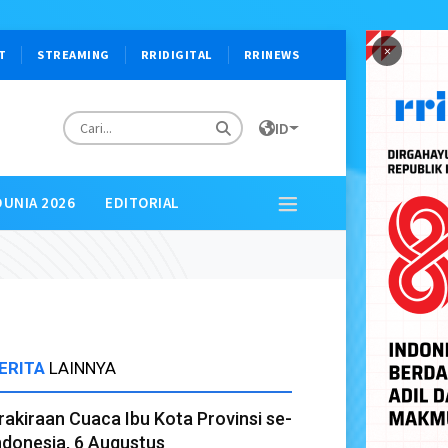
×
T
STREAMING
RRIDIGITAL
RRINEWS
ID
DUNIA 2026
EDITORIAL
ERITA
LAINNYA
rakiraan Cuaca Ibu Kota Provinsi se-
ndonesia, 6 Augustus