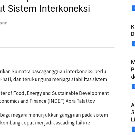
t Sistem Interkoneksi
taan
K
D
M
P
trikan Sumatra pascagangguan interkoneksi perlu
d
-hati, dan terukur guna menjaga stabilitas sistem
nter of Food, Energy and Sustainable Development
conomics and Finance (INDEF) Abra Talattov
A
S
bagai negara menunjukkan gangguan pada sistem
L
kembang cepat menjadi cascading failure