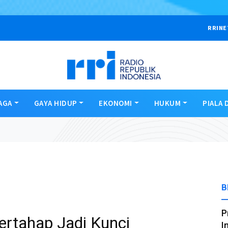
RRINE
AGA
GAYA HIDUP
EKONOMI
HUKUM
PIALA 
B
P
ertahap Jadi Kunci
I