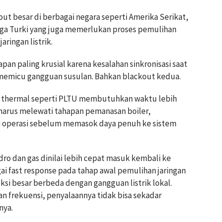
t besar di berbagai negara seperti Amerika Serikat,
ngga Turki yang juga memerlukan proses pemulihan
aringan listrik.
pan paling krusial karena kesalahan sinkronisasi saat
memicu gangguan susulan. Bahkan blackout kedua.
s thermal seperti PLTU membutuhkan waktu lebih
harus melewati tahapan pemanasan boiler,
sasi operasi sebelum memasok daya penuh ke sistem
ro dan gas dinilai lebih cepat masuk kembali ke
ai fast response pada tahap awal pemulihan jaringan
eksi besar berbeda dengan gangguan listrik lokal.
n frekuensi, penyalaannya tidak bisa sekadar
nya.