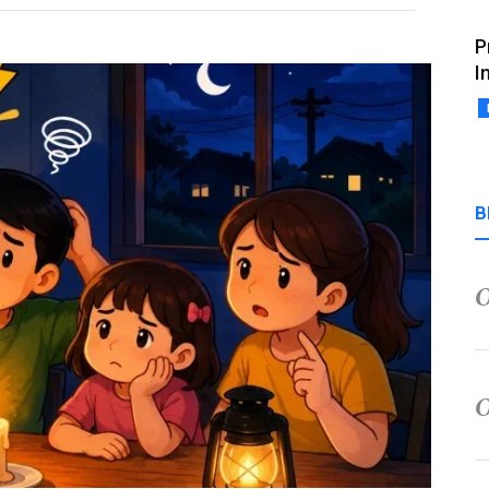
P
I
B