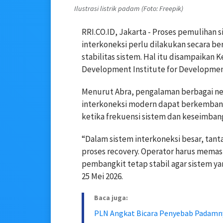
Ilustrasi listrik padam (Foto: Freepik)
RRI.CO.ID, Jakarta - Proses pemulihan
interkoneksi perlu dilakukan secara be
stabilitas sistem. Hal itu disampaikan 
Development Institute for Development
Menurut Abra, pengalaman berbagai n
interkoneksi modern dapat berkembang 
ketika frekuensi sistem dan keseimbang
“Dalam sistem interkoneksi besar, tant
proses recovery. Operator harus memast
pembangkit tetap stabil agar sistem yan
25 Mei 2026.
Baca juga:
PLN Angkat Bicara Penyebab Padamnya