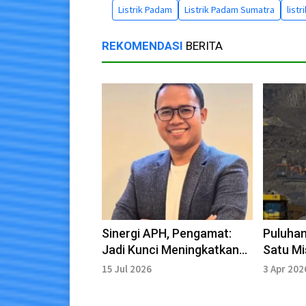
Listrik Padam
Listrik Padam Sumatra
list
REKOMENDASI
BERITA
Sinergi APH, Pengamat:
Puluhan
Jadi Kunci Meningkatkan
Satu Mi
Kepercayaan Publik
Lain T
15 Jul 2026
3 Apr 202