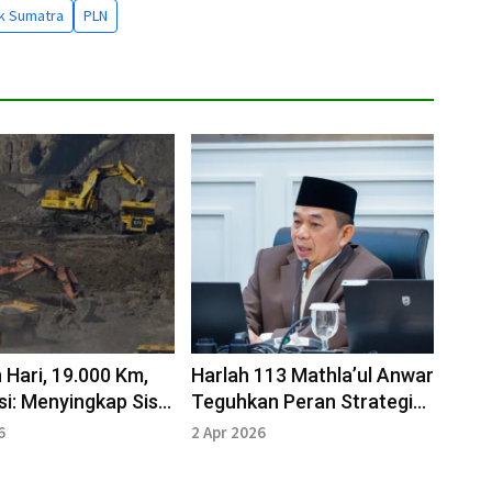
rik Sumatra
PLN
 Hari, 19.000 Km,
Harlah 113 Mathla’ul Anwar
si: Menyingkap Sisi
Teguhkan Peran Strategis
ambang
Umat
6
2 Apr 2026