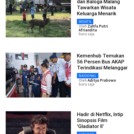
dan Baloga Malang
Tawarkan Wisata
Keluarga Menarik
WISATA
Oleh
Zahfa Putri
Afriandita
baru saja
Kemenhub Temukan
56 Persen Bus AKAP
Terindikasi Melanggar
NASIONAL
Oleh
Aditya Prabowo
baru saja
Hadir di Netflix, Intip
Sinopsis Film
'Gladiator II'