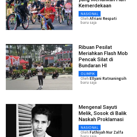
Kemerdekaan
NASIONAL
Oleh
Afriani Respati
baru saja
Ribuan Pesilat
Meriahkan Flash Mob
Pencak Silat di
Bundaran HI
OLIMPIK
Oleh
Ellyani Ratnaningsih
baru saja
Mengenal Sayuti
Melik, Sosok di Balik
Naskah Proklamasi
NASIONAL
Oleh
Fathiyah Nur Zalfa
baru saja