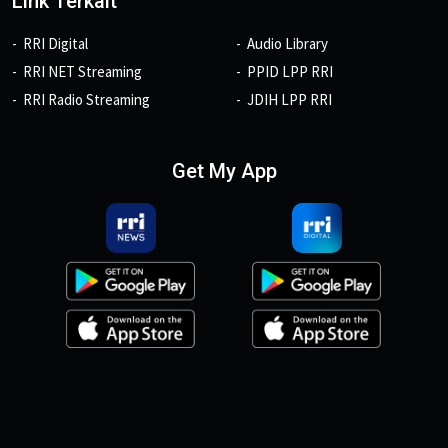
Link Terkait
RRI Digital
Audio Library
RRI NET Streaming
PPID LPP RRI
RRI Radio Streaming
JDIH LPP RRI
Get My App