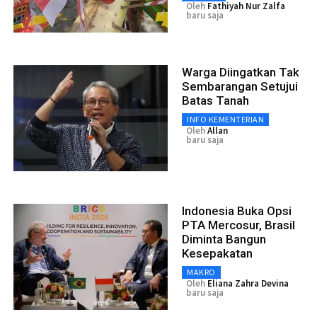
Oleh
Fathiyah Nur Zalfa
baru saja
Warga Diingatkan Tak
Sembarangan Setujui
Batas Tanah
INFO KEMENTERIAN
Oleh
Allan
baru saja
Indonesia Buka Opsi
PTA Mercosur, Brasil
Diminta Bangun
Kesepakatan
MAKRO
Oleh
Eliana Zahra Devina
baru saja