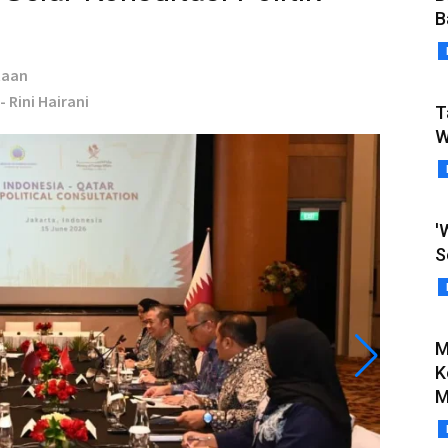
B
taan
- Rini Hairani
T
W
'
S
M
K
M