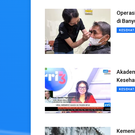
Operasi
di Ban
KESEHAT
Akademi
Keseha
KESEHAT
Kemeni