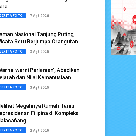
aru
7 Agt 2026
BERITA FOTO
aman Nasional Tanjung Puting,
isata Seru Berjumpa Orangutan
3 Agt 2026
BERITA FOTO
Warna-warni Parlemen', Abadikan
ejarah dan Nilai Kemanusiaan
3 Agt 2026
BERITA FOTO
elihat Megahnya Rumah Tamu
epresidenan Filipina di Kompleks
alacañang
2 Agt 2026
BERITA FOTO