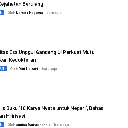
Kejahatan Berulang
Oleh
Namira Kaguma
baru saja
L
itas Esa Unggul Gandeng UI Perkuat Mutu
ikan Kedokteran
Oleh
Rini Hairani
baru saja
AN
Rilis Buku '10 Karya Nyata untuk Negeri', Bahas
n Hilirisasi
Oleh
Annisa Ramadhannia
baru saja
L