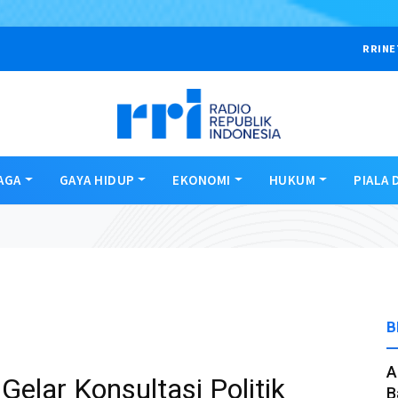
RRINE
AGA
GAYA HIDUP
EKONOMI
HUKUM
PIALA 
B
A
Gelar Konsultasi Politik
B