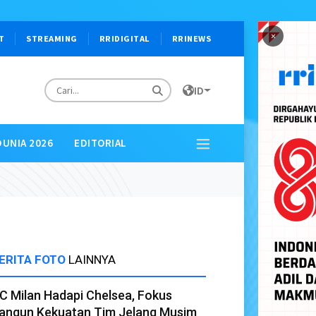
×
T
STREAMING
RRIDIGITAL
RRINEWS
ID
DUNIA 2026
EDITORIAL
ERITA FOTO
LAINNYA
C Milan Hadapi Chelsea, Fokus
angun Kekuatan Tim Jelang Musim