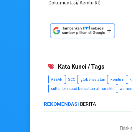
Dokumentasi/ Kemlu RI)
Kata Kunci / Tags
ASEAN
GCC
global selatan
kemlu ri
k
sultan bin saad bin sultan al muraikhi
wamenl
REKOMENDASI
BERITA
Tidak 