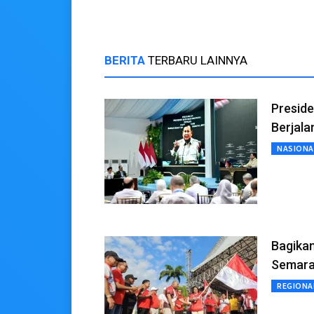
BERITA
TERBARU LAINNYA
Preside
Berjala
NASIONA
Bagika
Semara
REGIONA