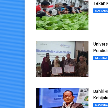
Tekan 
NASIONA
Univers
Pendid
KESEHAT
Bahlil 
Kebijaka
NASIONA