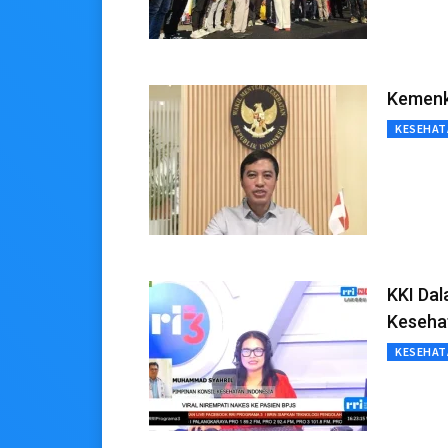
Kemenk
KESEHAT
KKI Dal
Keseha
KESEHAT