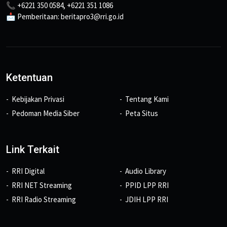
📞 +6221 350 0584, +6221 351 1086
📩 Pemberitaan: beritapro3@rri.go.id
Ketentuan
Kebijakan Privasi
Tentang Kami
Pedoman Media Siber
Peta Situs
Link Terkait
RRI Digital
Audio Library
RRI NET Streaming
PPID LPP RRI
RRI Radio Streaming
JDIH LPP RRI