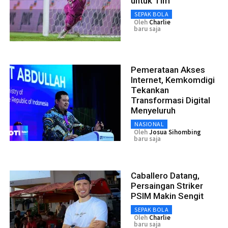
untuk Tim
SEPAK BOLA
Oleh
Charlie
baru saja
Pemerataan Akses
Internet, Kemkomdigi
Tekankan
Transformasi Digital
Menyeluruh
NASIONAL
Oleh
Josua Sihombing
baru saja
Caballero Datang,
Persaingan Striker
PSIM Makin Sengit
SEPAK BOLA
Oleh
Charlie
baru saja