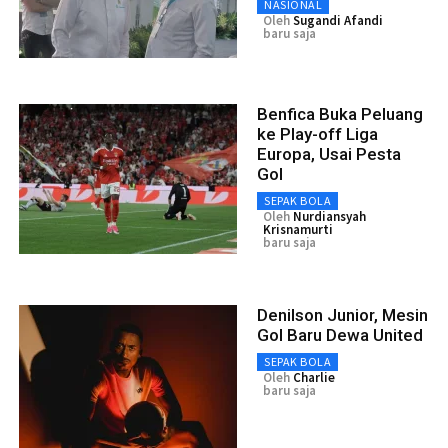
NASIONAL
Oleh
Sugandi Afandi
baru saja
Benfica Buka Peluang
ke Play-off Liga
Europa, Usai Pesta
Gol
SEPAK BOLA
Oleh
Nurdiansyah
Krisnamurti
baru saja
Denilson Junior, Mesin
Gol Baru Dewa United
SEPAK BOLA
Oleh
Charlie
baru saja