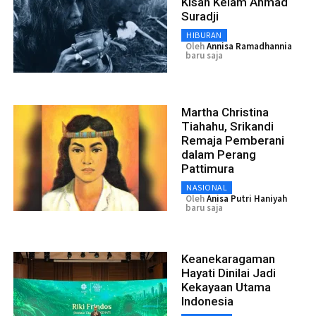
Kisah Kelam Ahmad
Suradji
HIBURAN
Oleh
Annisa Ramadhannia
baru saja
Martha Christina
Tiahahu, Srikandi
Remaja Pemberani
dalam Perang
Pattimura
NASIONAL
Oleh
Anisa Putri Haniyah
baru saja
Keanekaragaman
Hayati Dinilai Jadi
Kekayaan Utama
Indonesia