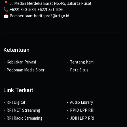
📍 Jl. Medan Merdeka Barat No.4-5, Jakarta Pusat.
📞 +6221 350 0584, +6221 351 1086
📩 Pemberitaan: beritapro3@rri.go.id
Ketentuan
Kebijakan Privasi
Tentang Kami
Pedoman Media Siber
Peta Situs
Link Terkait
RRI Digital
Audio Library
RRI NET Streaming
PPID LPP RRI
RRI Radio Streaming
JDIH LPP RRI