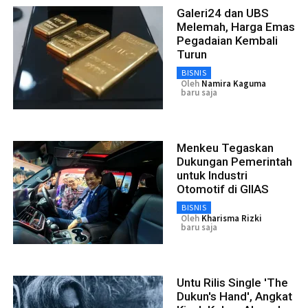
Galeri24 dan UBS
Melemah, Harga Emas
Pegadaian Kembali
Turun
BISNIS
Oleh
Namira Kaguma
baru saja
Menkeu Tegaskan
Dukungan Pemerintah
untuk Industri
Otomotif di GIIAS
BISNIS
Oleh
Kharisma Rizki
baru saja
Untu Rilis Single 'The
Dukun's Hand', Angkat