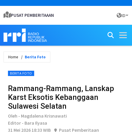
PUSAT PEMBERITAAAN
ID
Home
Berita Foto
BERITA FOTO
Rammang-Rammang, Lanskap
Karst Eksotis Kebanggaan
Sulawesi Selatan
Oleh - Magdalena Krisnawati
Editor - Bara Ilyasa
31 Mei 2026 18:33 WIB
Pusat Pemberitaan