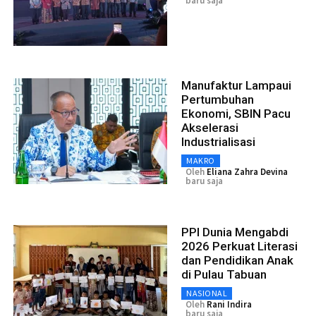
baru saja
Manufaktur Lampaui
Pertumbuhan
Ekonomi, SBIN Pacu
Akselerasi
Industrialisasi
MAKRO
Oleh
Eliana Zahra Devina
baru saja
PPI Dunia Mengabdi
2026 Perkuat Literasi
dan Pendidikan Anak
di Pulau Tabuan
NASIONAL
Oleh
Rani Indira
baru saja