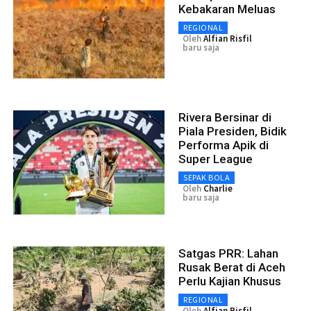
Kebakaran Meluas
REGIONAL
Oleh
Alfian Risfil
baru saja
Rivera Bersinar di
Piala Presiden, Bidik
Performa Apik di
Super League
SEPAK BOLA
Oleh
Charlie
baru saja
Satgas PRR: Lahan
Rusak Berat di Aceh
Perlu Kajian Khusus
REGIONAL
Oleh
Alfian Risfil