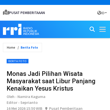
PUSAT PEMBERITAAAN
ID
Home
Berita Foto
BERITA FOTO
Monas Jadi Pilihan Wisata
Masyarakat saat Libur Panjang
Kenaikan Yesus Kristus
Oleh - Namira Kaguma
Editor - Seprianto
16 Mei 2026 15:50 WIB
Pusat Pemberitaan