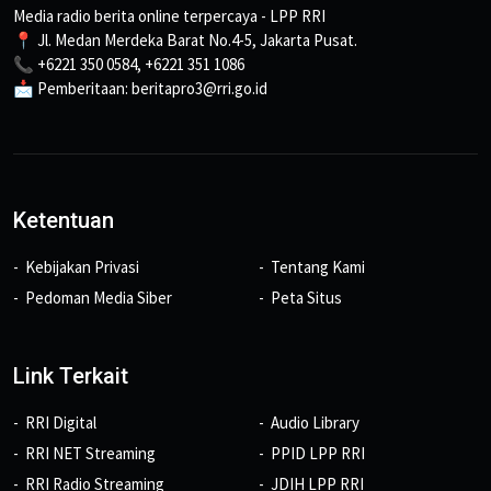
Media radio berita online terpercaya - LPP RRI
📍 Jl. Medan Merdeka Barat No.4-5, Jakarta Pusat.
📞 +6221 350 0584, +6221 351 1086
📩 Pemberitaan: beritapro3@rri.go.id
Ketentuan
Kebijakan Privasi
Tentang Kami
Pedoman Media Siber
Peta Situs
Link Terkait
RRI Digital
Audio Library
RRI NET Streaming
PPID LPP RRI
RRI Radio Streaming
JDIH LPP RRI