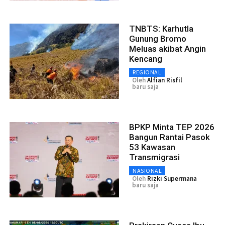
TNBTS: Karhutla
Gunung Bromo
Meluas akibat Angin
Kencang
REGIONAL
Oleh
Alfian Risfil
baru saja
BPKP Minta TEP 2026
Bangun Rantai Pasok
53 Kawasan
Transmigrasi
NASIONAL
Oleh
Rizki Supermana
baru saja