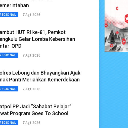
emerintahan
7 Agt 2026
REGIONAL
ambut HUT RI ke-81, Pemkot
engkulu Gelar Lomba Kebersihan
ntar-OPD
7 Agt 2026
REGIONAL
olres Lebong dan Bhayangkari Ajak
nak Panti Meriahkan Kemerdekaan
7 Agt 2026
REGIONAL
atpol PP Jadi “Sahabat Pelajar”
ewat Program Goes To School
7 Agt 2026
REGIONAL