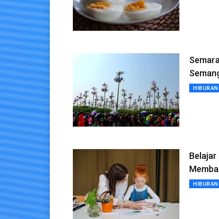
Semara
Semang
HIBURAN
Belajar
Memban
HIBURAN