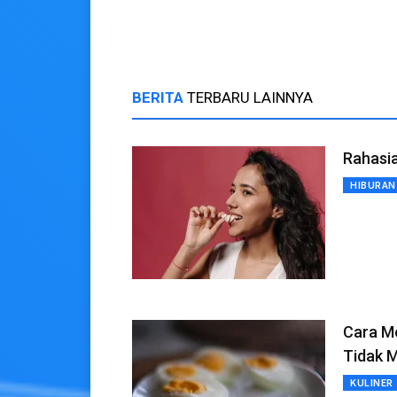
Hektar
Optima
BERITA
TERBARU LAINNYA
Rahasi
HIBURAN
Cara Me
Tidak 
KULINER