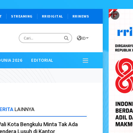
×
T
STREAMING
RRIDIGITAL
RRINEWS
ID
DUNIA 2026
EDITORIAL
ERITA
LAINNYA
ali Kota Bengkulu Minta Tak Ada
endera Lusuh di Kantor