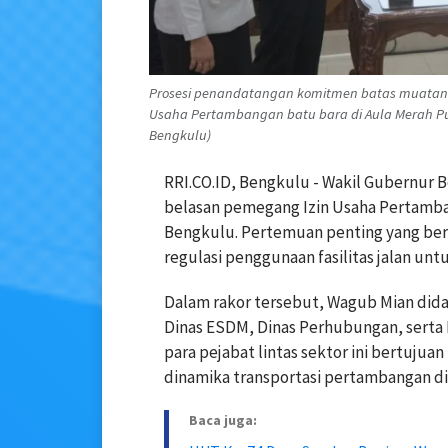
Prosesi penandatangan komitmen batas muatan d
Usaha Pertambangan batu bara di Aula Merah Put
Bengkulu)
RRI.CO.ID, Bengkulu - Wakil Gubernur
belasan pemegang Izin Usaha Pertamba
Bengkulu. Pertemuan penting yang berl
regulasi penggunaan fasilitas jalan un
Dalam rakor tersebut, Wagub Mian didam
Dinas ESDM, Dinas Perhubungan, serta
para pejabat lintas sektor ini bertuju
dinamika transportasi pertambangan di
Baca juga: