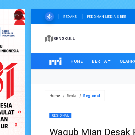
×
REDAKSI
PEDOMAN MEDIA SIBER
BENGKULU
HOME
BERITA
OLAHR
Home
Berita
Regional
REGIONAL
Wagub Mian Desak 