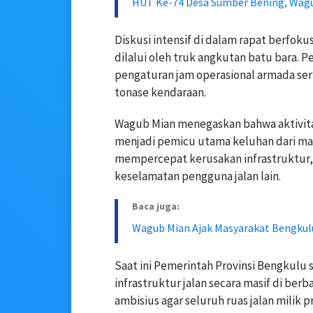
HUT Ke-74 Desa Sumber Bening, Wag
Diskusi intensif di dalam rapat berfokus
dilalui oleh truk angkutan batu bara.
pengaturan jam operasional armada ser
tonase kendaraan.
Wagub Mian menegaskan bahwa aktivita
menjadi pemicu utama keluhan dari masy
mempercepat kerusakan infrastruktu
keselamatan pengguna jalan lain.
Baca juga:
Wagub Mian Ajak Masyarakat Bengkul
Saat ini Pemerintah Provinsi Bengku
infrastruktur jalan secara masif di ber
ambisius agar seluruh ruas jalan milik