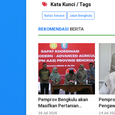
Kata Kunci / Tags
Batas tonase
Jalan Bengkulu
REKOMENDASI
BERITA
Pemprov Bengkulu akan
Pempro
Masifkan Pertanian
Pengaw
Moderen, Target 8.214
Pertam
30 Jul 2026
14 Jul 20