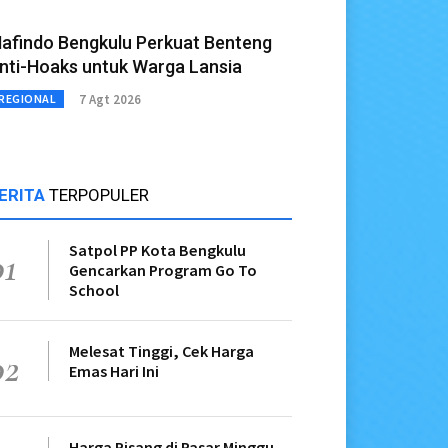
afindo Bengkulu Perkuat Benteng
nti-Hoaks untuk Warga Lansia
7 Agt 2026
REGIONAL
ERITA
TERPOPULER
Satpol PP Kota Bengkulu
01
Gencarkan Program Go To
School
Melesat Tinggi, Cek Harga
02
Emas Hari Ini
Harga Pisang di Pasar Minggu