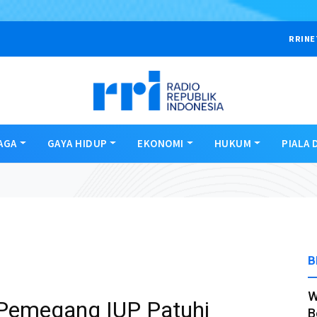
RRINE
AGA
GAYA HIDUP
EKONOMI
HUKUM
PIALA 
B
W
Pemegang IUP Patuhi
B