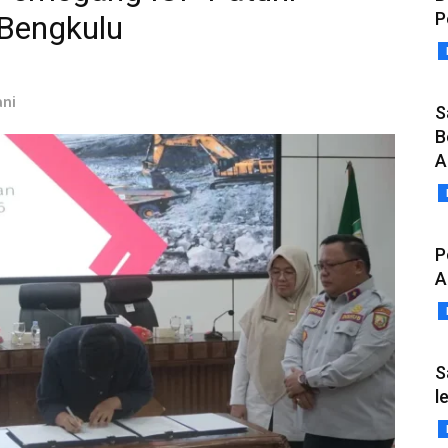
P
 Bengkulu
ani
S
B
A
P
A
S
l