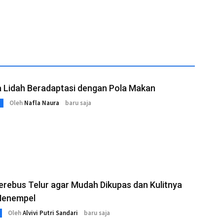
lkan PAD
MBLB
a Lidah Beradaptasi dengan Pola Makan
Oleh
Nafla Naura
baru saja
rebus Telur agar Mudah Dikupas dan Kulitnya
Menempel
Oleh
Alvivi Putri Sandari
baru saja