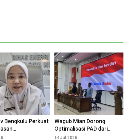
v Bengkulu Perkuat
Wagub Mian Dorong
asan
Optimalisasi PAD dari
bangan MBLB untuk
Sektor Pertambangan
26
14 Jul 2026