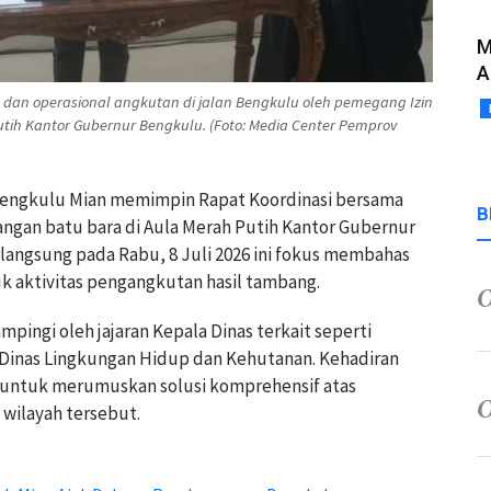
M
A
an operasional angkutan di jalan Bengkulu oleh pemegang Izin
ih Kantor Gubernur Bengkulu. (Foto: Media Center Pemprov
 Bengkulu Mian memimpin Rapat Koordinasi bersama
B
ngan batu bara di Aula Merah Putih Kantor Gubernur
angsung pada Rabu, 8 Juli 2026 ini fokus membahas
tuk aktivitas pengangkutan hasil tambang.
pingi oleh jajaran Kepala Dinas terkait seperti
 Dinas Lingkungan Hidup dan Kehutanan. Kehadiran
an untuk merumuskan solusi komprehensif atas
 wilayah tersebut.