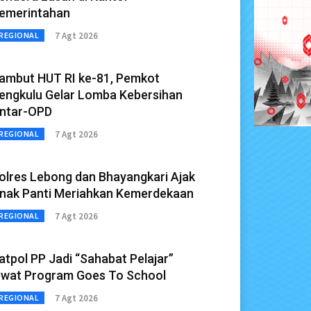
emerintahan
7 Agt 2026
REGIONAL
ambut HUT RI ke-81, Pemkot
engkulu Gelar Lomba Kebersihan
ntar-OPD
7 Agt 2026
REGIONAL
olres Lebong dan Bhayangkari Ajak
nak Panti Meriahkan Kemerdekaan
7 Agt 2026
REGIONAL
atpol PP Jadi “Sahabat Pelajar”
ewat Program Goes To School
7 Agt 2026
REGIONAL