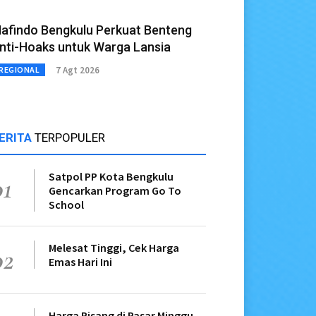
afindo Bengkulu Perkuat Benteng
nti-Hoaks untuk Warga Lansia
7 Agt 2026
REGIONAL
ERITA
TERPOPULER
Satpol PP Kota Bengkulu
01
Gencarkan Program Go To
School
Melesat Tinggi, Cek Harga
02
Emas Hari Ini
Harga Pisang di Pasar Minggu