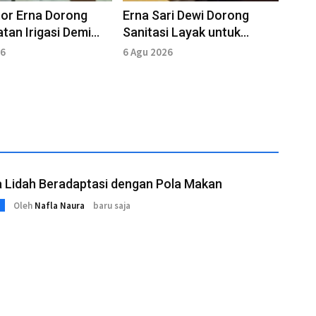
tor Erna Dorong
Erna Sari Dewi Dorong
tan Irigasi Demi
Sanitasi Layak untuk
bada Pangan
Masyarakat Bengkulu
26
6 Agu 2026
l
a Lidah Beradaptasi dengan Pola Makan
Oleh
Nafla Naura
baru saja