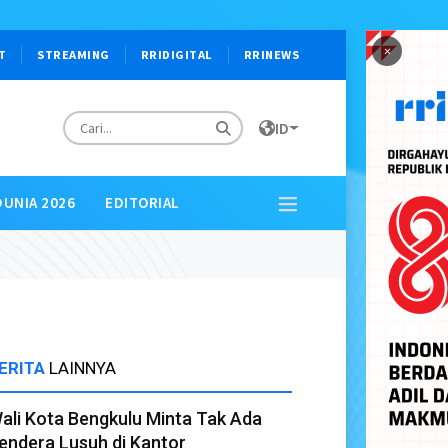
×
T
STREAMING
RRIDIGITAL
RRINEWS
ID
DUNIA 2026
EDITORIAL
ERITA
LAINNYA
ali Kota Bengkulu Minta Tak Ada
endera Lusuh di Kantor