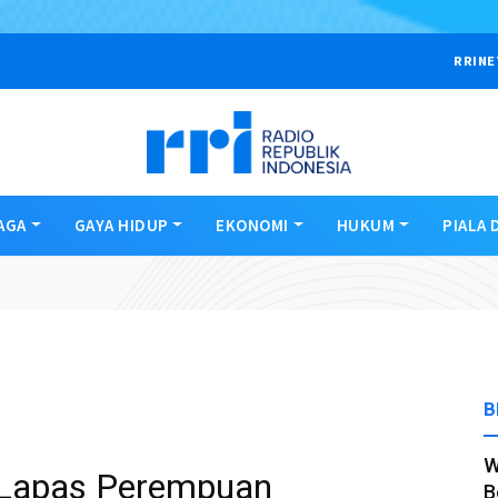
RRINE
AGA
GAYA HIDUP
EKONOMI
HUKUM
PIALA 
B
W
 Lapas Perempuan
B