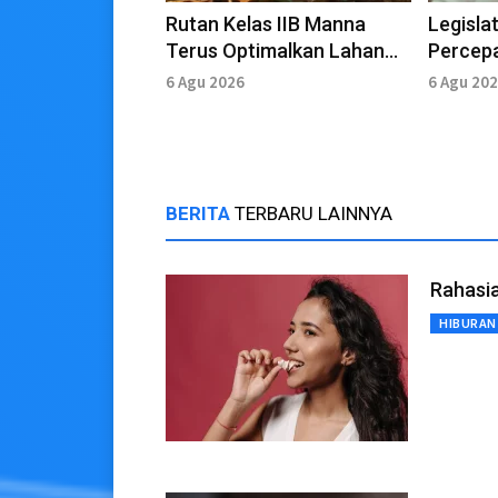
Rutan Kelas IIB Manna
Legisla
Terus Optimalkan Lahan
Percepa
Brandgang
Swasem
6 Agu 2026
6 Agu 20
Nasiona
BERITA
TERBARU LAINNYA
Rahasi
HIBURAN