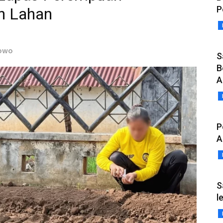
P
n Lahan
bowo
S
B
A
P
A
S
l