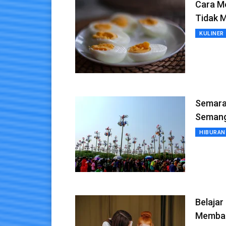
Cara Me
Tidak 
KULINER
Semara
Semang
HIBURAN
Belajar
Memban