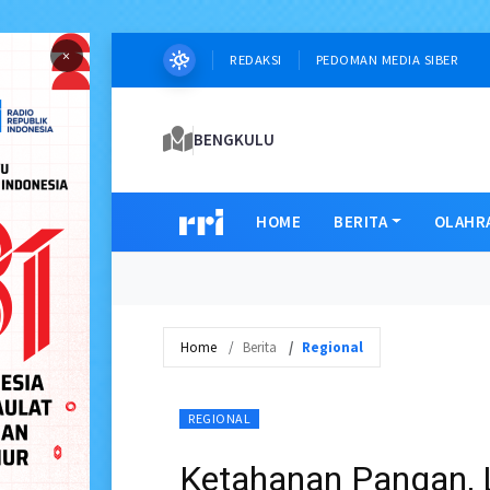
×
REDAKSI
PEDOMAN MEDIA SIBER
BENGKULU
HOME
BERITA
OLAHR
Home
Berita
Regional
REGIONAL
Ketahanan Pangan,