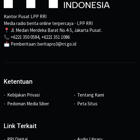
Kantor Pusat LPP RRI
Media radio berita online terpercaya - LPP RRI
📍 Jl. Medan Merdeka Barat No.4-5, Jakarta Pusat.
📞 +6221 350 0584, +6221 351 1086
📩 Pemberitaan: beritapro3@rri.go.id
Ketentuan
Kebijakan Privasi
Tentang Kami
Pedoman Media Siber
Peta Situs
Link Terkait
RRI Digital
Audio Library