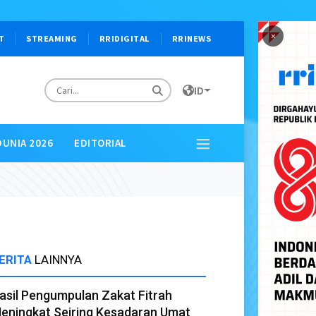
×
T
STREAMING
RRIDIGITAL
RRINEWS
ID
DUNIA 2026
EDITORIAL
ERITA
LAINNYA
asil Pengumpulan Zakat Fitrah
eningkat Seiring Kesadaran Umat