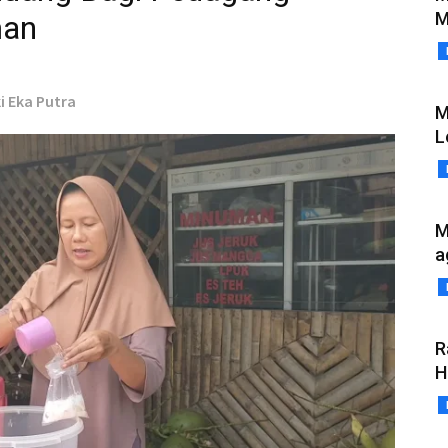
M
man
ki Eka Putra
M
L
M
a
R
H