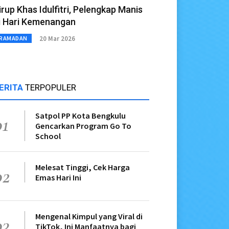
irup Khas Idulfitri, Pelengkap Manis
i Hari Kemenangan
20 Mar 2026
RAMADAN
ERITA
TERPOPULER
Satpol PP Kota Bengkulu
01
Gencarkan Program Go To
School
Melesat Tinggi, Cek Harga
02
Emas Hari Ini
Mengenal Kimpul yang Viral di
03
TikTok, Ini Manfaatnya bagi