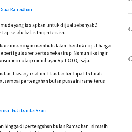
 Suci Ramadhan
muda yang ia siapkan untuk di jual sebanyak 3
iap selalu habis tanpa tersisa.
a konsumen ingin membeli dalam bentuk cup dihargai
eperti gula aren serta aneka sirup. Namun jika ingin
nsumen cukup membayar Rp.10.000,- saja.
 tandan, biasanya dalam 1 tandan terdapat 15 buah
a, sampai pertengahan bulan puasa ini rame terus
kmur Ikuti Lomba Azan
n hingga di pertengahan bulan Ramadhan ini masih