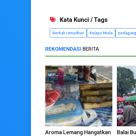
Kata Kunci / Tags
Berkah ramadhan
Kelapa Muda
pedagang
REKOMENDASI
BERITA
Aroma Lemang Hangatkan
Balai B