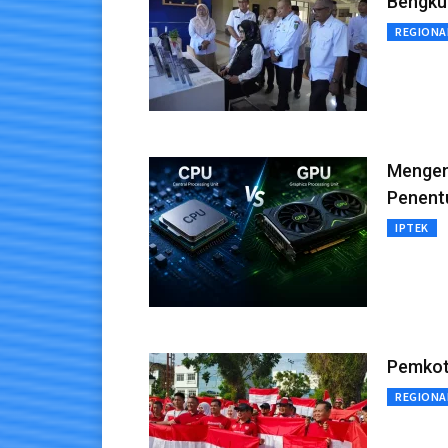
Bengku
REGIONA
Mengen
Penent
IPTEK
Pemkot
REGIONA