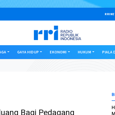
RRINE
AGA
GAYA HIDUP
EKONOMI
HUKUM
PIALA 
B
H
luang Bagi Pedagang
M