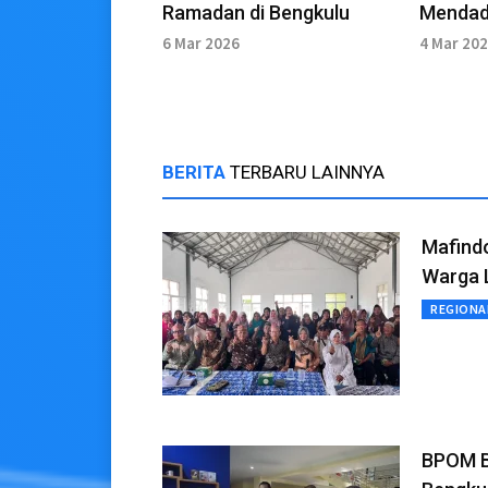
Ramadan di Bengkulu
Mendad
Kuline
6 Mar 2026
4 Mar 20
BERITA
TERBARU LAINNYA
Mafind
Warga 
REGIONA
BPOM B