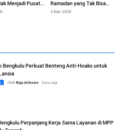
ak Menjadi Pusat
Ramadan yang Tak Bisa
r Ramadhan
Ditinggalkan
26
3 Mar 2026
o Bengkulu Perkuat Benteng Anti-Hoaks untuk
Lansia
Oleh
Reja Aribowo
baru saja
L
engkulu Perpanjang Kerja Sama Layanan di MPP