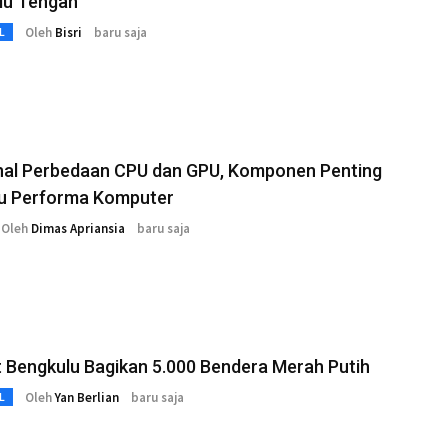
lu Tengah
Oleh
Bisri
baru saja
L
al Perbedaan CPU dan GPU, Komponen Penting
u Performa Komputer
Oleh
Dimas Apriansia
baru saja
 Bengkulu Bagikan 5.000 Bendera Merah Putih
Oleh
Yan Berlian
baru saja
L