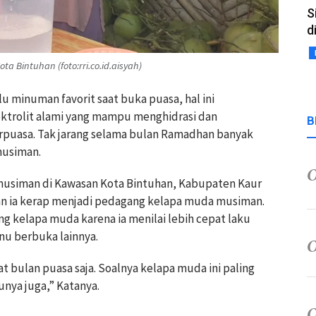
S
d
 Bintuhan (foto:rri.co.id.aisyah)
u minuman favorit saat buka puasa, hal ini
ektrolit alami yang mampu menghidrasi dan
B
rpuasa. Tak jarang selama bulan Ramadhan banyak
usiman.
musiman di Kawasan Kota Bintuhan, Kabupaten Kaur
an ia kerap menjadi pedagang kelapa muda musiman.
g kelapa muda karena ia menilai lebih cepat laku
nu berbuka lainnya.
at bulan puasa saja. Soalnya kelapa muda ini paling
nya juga,” Katanya.