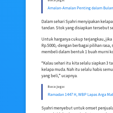
Baca juga:
Amalan-Amalan Penting dalam Bulan
Dalam sehari Syahri menyipakan kelapa 
tandan. Stok yang disiapkan tersebut set
Untuk harganya cukup terjangkau, jik
Rp.5000,-dengan berbagai pilihan rasa, s
membeli dalam bentuk 1 buah murni ko
“Kalau sehari itu kita selalu siapkan 3
kelapa muda. Nah itu selalu habis semu
yang beli,” ucapnya.
Baca juga:
Ramadan 1447 H, WBP Lapas Arga Ma
Syahri menyebut untuk omset penjuala