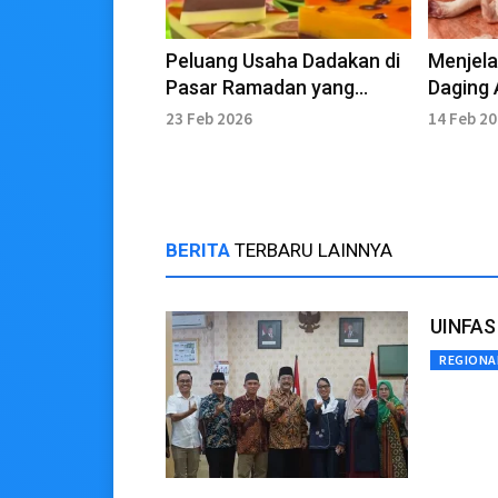
Peluang Usaha Dadakan di
Menjel
Pasar Ramadan yang
Daging
Menjanjikan
23 Feb 2026
14 Feb 2
BERITA
TERBARU LAINNYA
UINFAS 
REGIONA