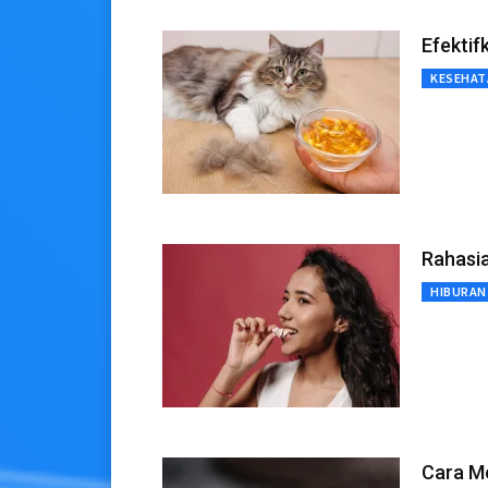
Efektif
KESEHAT
Rahasi
HIBURAN
Cara Me