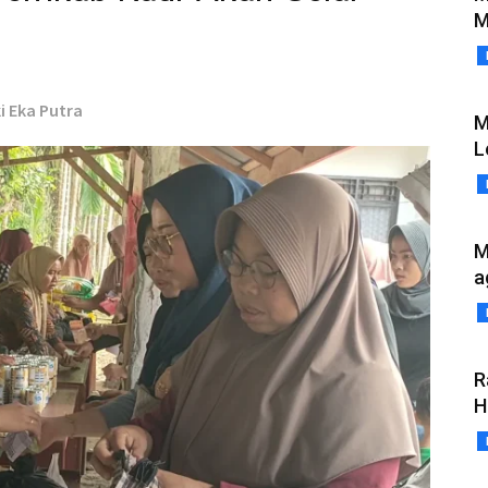
M
ki Eka Putra
M
L
M
a
R
H