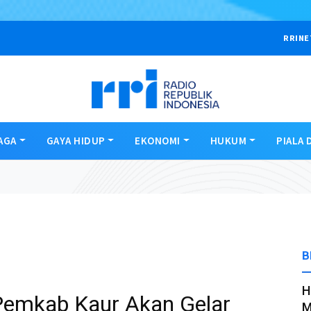
RRINE
AGA
GAYA HIDUP
EKONOMI
HUKUM
PIALA 
B
H
emkab Kaur Akan Gelar
M