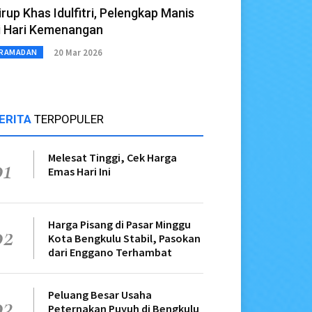
irup Khas Idulfitri, Pelengkap Manis
i Hari Kemenangan
20 Mar 2026
RAMADAN
ERITA
TERPOPULER
Melesat Tinggi, Cek Harga
01
Emas Hari Ini
Harga Pisang di Pasar Minggu
02
Kota Bengkulu Stabil, Pasokan
dari Enggano Terhambat
Peluang Besar Usaha
03
Peternakan Puyuh di Bengkulu