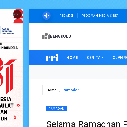
×
REDAKSI
PEDOMAN MEDIA SIBER
BENGKULU
HOME
BERITA
OLAHR
Home
Ramadan
RAMADAN
Selama Ramadhan P