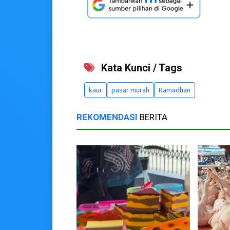
Kata Kunci / Tags
kaur
pasar murah
Ramadhan
REKOMENDASI
BERITA