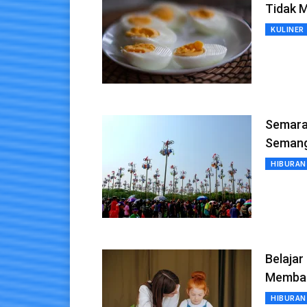
Tidak 
KULINER
Semara
Semang
HIBURAN
Belajar
Memban
HIBURAN