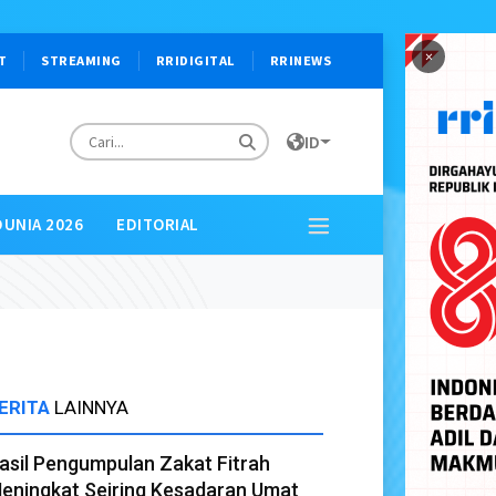
×
T
STREAMING
RRIDIGITAL
RRINEWS
ID
DUNIA 2026
EDITORIAL
ERITA
LAINNYA
asil Pengumpulan Zakat Fitrah
eningkat Seiring Kesadaran Umat