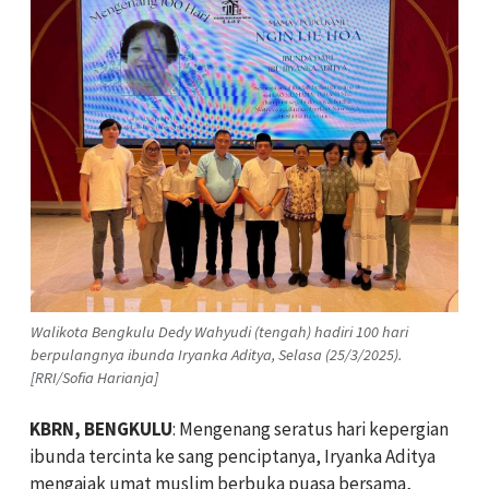
Walikota Bengkulu Dedy Wahyudi (tengah) hadiri 100 hari
berpulangnya ibunda Iryanka Aditya, Selasa (25/3/2025).
[RRI/Sofia Harianja]
KBRN, BENGKULU
: Mengenang seratus hari kepergian
ibunda tercinta ke sang penciptanya, Iryanka Aditya
mengajak umat muslim berbuka puasa bersama,