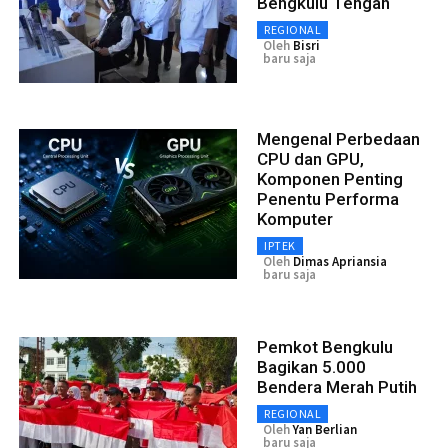
Bengkulu Tengah
REGIONAL
Oleh
Bisri
baru saja
Mengenal Perbedaan
CPU dan GPU,
Komponen Penting
Penentu Performa
Komputer
IPTEK
Oleh
Dimas Apriansia
baru saja
Pemkot Bengkulu
Bagikan 5.000
Bendera Merah Putih
REGIONAL
Oleh
Yan Berlian
baru saja