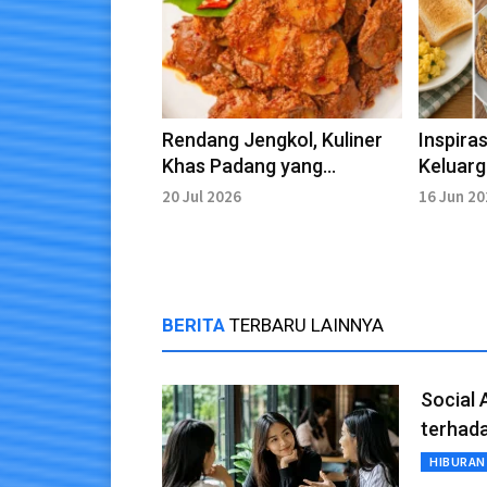
Rendang Jengkol, Kuliner
Inspira
Khas Padang yang
Keluarg
Digemari Pecinta Masakan
20 Jul 2026
16 Jun 2
Nusantara
BERITA
TERBARU LAINNYA
Social
terhada
HIBURAN