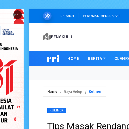
×
REDAKSI
PEDOMAN MEDIA SIBER
BENGKULU
HOME
BERITA
OLAHR
Home
Gaya Hidup
Kuliner
KULINER
Tips Masak Rendan