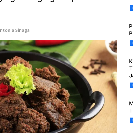
P
 Antonia Sinaga
P
K
T
J
M
T