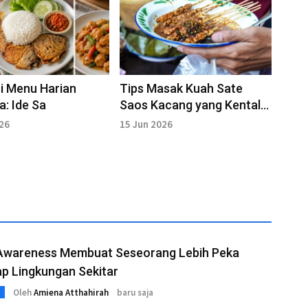
si Menu Harian
Tips Masak Kuah Sate
a: Ide Sa
Saos Kacang yang Kental
dan Enak
026
15 Jun 2026
 Awareness Membuat Seseorang Lebih Peka
p Lingkungan Sekitar
Oleh
Amiena Atthahirah
baru saja