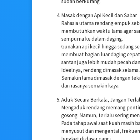
sudah berkurang.
Masak dengan Api Kecil dan Sabar
Rahasia utama rendang empuk seb
membutuhkan waktu lama agar sa
sempurna ke dalam daging.
Gunakan api kecil hingga sedang s
membuat bagian luar daging cepat 
santan juga lebih mudah pecah dan 
Idealnya, rendang dimasak selama 3
Semakin lama dimasak dengan tekn
dan rasanya semakin kaya.
Aduk Secara Berkala, Jangan Terla
Mengaduk rendang memang penting 
gosong. Namun, terlalu sering me
Pada tahap awal saat kuah masih ba
menyusut dan mengental, frekuen
lengket di dasar panci.