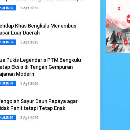
7 Agt 2026
KULINER
endap Khas Bengkulu Menembus
asar Luar Daerah
6 Agt 2026
KULINER
ue Pukis Legendaris PTM Bengkulu
etap Eksis di Tengah Gempuran
ajanan Modern
6 Agt 2026
KULINER
engolah Sayur Daun Pepaya agar
idak Pahit tetapi Tetap Enak
5 Agt 2026
KULINER