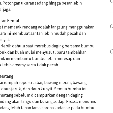
. Potongan ukuran sedang hingga besar lebih
erjaga.
tan Kental
saat memasak rendang adalah langsung menggunakan
 cara ini membuat santan lebih mudah pecah dan
inyak.
erlebih dahulu saat merebus daging bersama bumbu.
mpuk dan kuah mulai menyusut, baru tambahkan
eknik ini membantu bumbu lebih meresap dan
 lebih creamy serta tidak pecah.
 Matang
gai rempah seperti cabai, bawang merah, bawang
ai, daun jeruk, dan daun kunyit. Semua bumbu ini
r matang sebelum dicampurkan dengan daging.
ndang akan langu dan kurang sedap. Proses menumis
ang lebih tahan lama karena kadar air pada bumbu