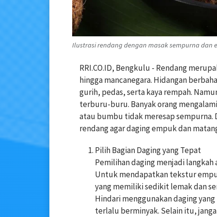
Ilustrasi rendang dengan masak sempurna dan e
RRI.CO.ID, Bengkulu - Rendang merupak
hingga mancanegara. Hidangan berbahan 
gurih, pedas, serta kaya rempah. Namu
terburu-buru. Banyak orang mengalami 
atau bumbu tidak meresap sempurna. Di
rendang agar daging empuk dan matan
Pilih Bagian Daging yang Tepat
Pemilihan daging menjadi langkah 
Untuk mendapatkan tekstur empuk
yang memiliki sedikit lemak dan se
Hindari menggunakan daging yang 
terlalu berminyak. Selain itu, jan