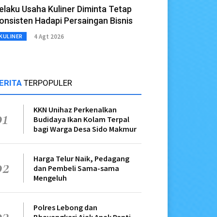
elaku Usaha Kuliner Diminta Tetap
onsisten Hadapi Persaingan Bisnis
4 Agt 2026
KULINER
ERITA
TERPOPULER
KKN Unihaz Perkenalkan
01
Budidaya Ikan Kolam Terpal
bagi Warga Desa Sido Makmur
Harga Telur Naik, Pedagang
02
dan Pembeli Sama-sama
Mengeluh
Polres Lebong dan
03