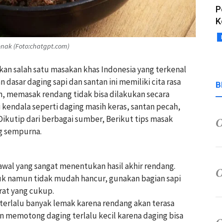
P
K
nak (Foto:chatgpt.com)
an salah satu masakan khas Indonesia yang terkenal
dasar daging sapi dan santan ini memiliki cita rasa
B
n, memasak rendang tidak bisa dilakukan secara
kendala seperti daging masih keras, santan pecah,
kutip dari berbagai sumber, Berikut tips masak
g sempurna.
awal yang sangat menentukan hasil akhir rendang.
 namun tidak mudah hancur, gunakan bagian sapi
rat yang cukup.
terlalu banyak lemak karena rendang akan terasa
gan memotong daging terlalu kecil karena daging bisa