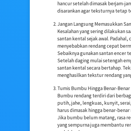
hancur setelah dimasak berjam-jam
disarankan agar teksturnya tetap t
Jangan Langsung Memasukkan San
Kesalahan yang sering dilakukan 
santan kental sejak awal. Padahal,
menyebabkan rendang cepat berm
Sebaiknya gunakan santan encer t
Setelah daging mulai setengah e
santan kental secara bertahap. T
menghasilkan tekstur rendang yang
Tumis Bumbu Hingga Benar-Benar
Bumbu rendang terdiri dari berba
putih, jahe, lengkuas, kunyit, ser
harus dimasak hingga benar-bena
Jika bumbu belum matang, rasa re
yang sempurna juga membantu rend