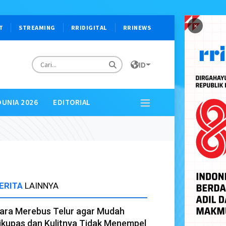
×
T
STREAMING
RRIDIGITAL
RRINEWS
ID
DUNIA 2026
EDITORIAL
ERITA
LAINNYA
ara Merebus Telur agar Mudah
ikupas dan Kulitnya Tidak Menempel