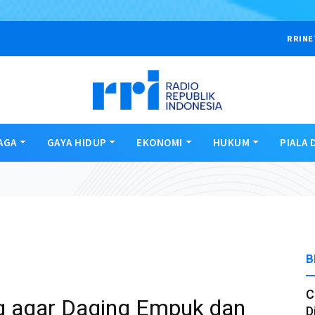
RRINE
AGA
GAYA HIDUP
EKONOMI
HUKUM
PIALA 
B
C
g agar Daging Empuk dan
D