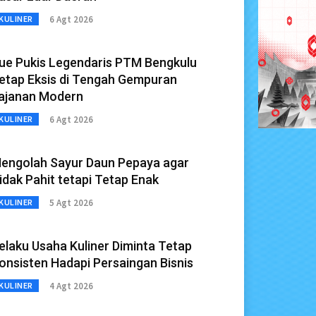
6 Agt 2026
KULINER
ue Pukis Legendaris PTM Bengkulu
etap Eksis di Tengah Gempuran
ajanan Modern
6 Agt 2026
KULINER
engolah Sayur Daun Pepaya agar
idak Pahit tetapi Tetap Enak
5 Agt 2026
KULINER
elaku Usaha Kuliner Diminta Tetap
onsisten Hadapi Persaingan Bisnis
4 Agt 2026
KULINER