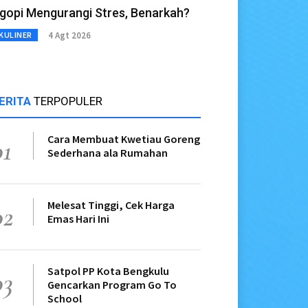
gopi Mengurangi Stres, Benarkah?
4 Agt 2026
KULINER
ERITA
TERPOPULER
Cara Membuat Kwetiau Goreng
01
Sederhana ala Rumahan
Melesat Tinggi, Cek Harga
02
Emas Hari Ini
Satpol PP Kota Bengkulu
03
Gencarkan Program Go To
School