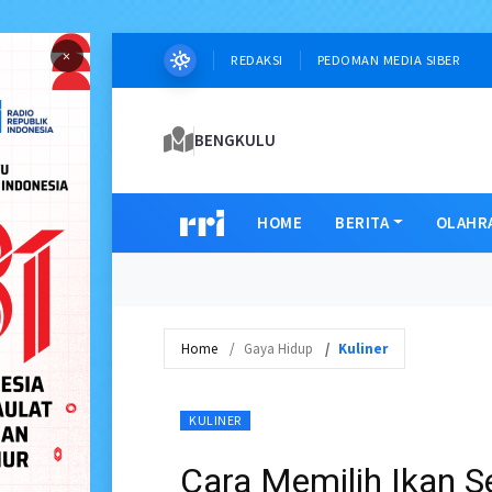
×
REDAKSI
PEDOMAN MEDIA SIBER
BENGKULU
HOME
BERITA
OLAHR
Home
Gaya Hidup
Kuliner
KULINER
Cara Memilih Ikan S