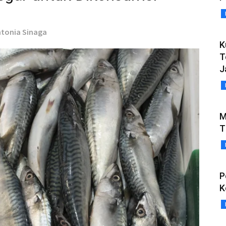
Antonia Sinaga
K
T
J
M
T
P
K