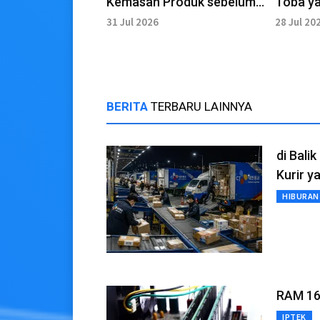
Kemasan Produk sebelum
Toba y
Memutuskan Membeli
31 Jul 2026
28 Jul 20
BERITA
TERBARU LAINNYA
di Bali
Kurir 
HIBURAN
RAM 16
IPTEK