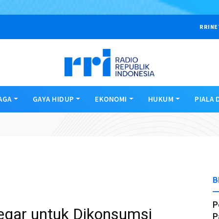
RRINE
AGA
GAYA HIDUP
EKONOMI
HUKUM
PIALA 
B
P
egar untuk Dikonsumsi
P