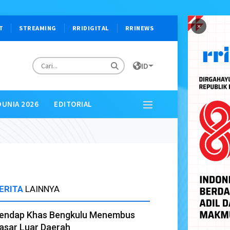
×
T
STREAMING
RRIDIGITAL
RRINEWS
ID
DUNIA 2026
EDITORIAL
ERITA
LAINNYA
endap Khas Bengkulu Menembus
asar Luar Daerah