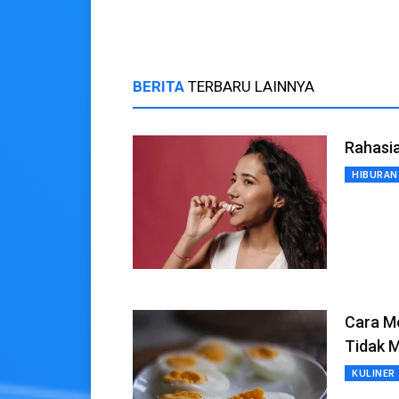
BERITA
TERBARU LAINNYA
Rahasi
HIBURAN
Cara Me
Tidak 
KULINER