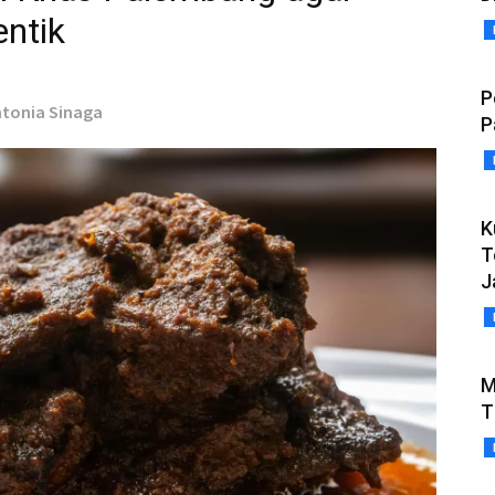
entik
P
Antonia Sinaga
P
K
T
J
M
T