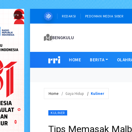
×
REDAKSI
PEDOMAN MEDIA SIBER
BENGKULU
HOME
BERITA
OLAHR
Home
Gaya Hidup
Kuliner
KULINER
Tips Memasak Malb