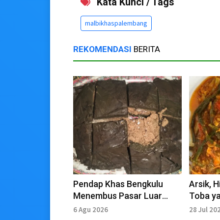
Kata Kunci / Tags
malbikhaspalembang
REKOMENDASI
BERITA
Pendap Khas Bengkulu
Arsik, 
Menembus Pasar Luar
Toba y
Daerah
6 Agu 2026
28 Jul 20