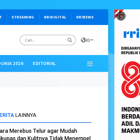
×
T
STREAMING
RRIDIGITAL
RRINEWS
ID
DUNIA 2026
EDITORIAL
ERITA
LAINNYA
ara Merebus Telur agar Mudah
ikupas dan Kulitnya Tidak Menempel