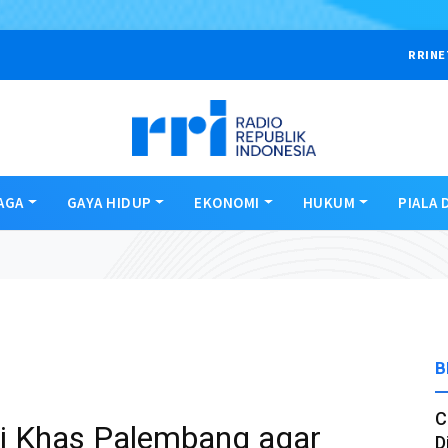
RRINE
AGA
GAYA HIDUP
EKONOMI
HUKUM
PIALA 
B
C
i Khas Palembang agar
D