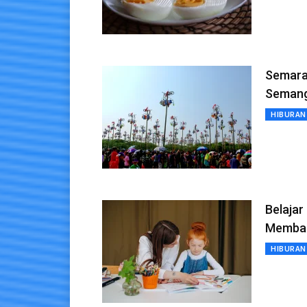
Semara
Semang
HIBURAN
Belajar
Memban
HIBURAN