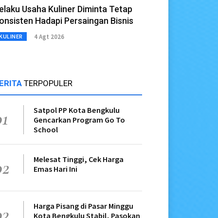
elaku Usaha Kuliner Diminta Tetap
onsisten Hadapi Persaingan Bisnis
4 Agt 2026
KULINER
ERITA
TERPOPULER
Satpol PP Kota Bengkulu
01
Gencarkan Program Go To
School
Melesat Tinggi, Cek Harga
02
Emas Hari Ini
Harga Pisang di Pasar Minggu
03
Kota Bengkulu Stabil, Pasokan