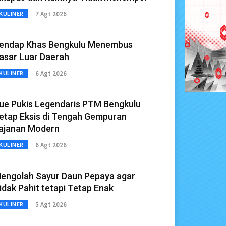
7 Agt 2026
KULINER
endap Khas Bengkulu Menembus
asar Luar Daerah
6 Agt 2026
KULINER
ue Pukis Legendaris PTM Bengkulu
etap Eksis di Tengah Gempuran
ajanan Modern
6 Agt 2026
KULINER
engolah Sayur Daun Pepaya agar
idak Pahit tetapi Tetap Enak
5 Agt 2026
KULINER