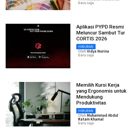
baru saja
Aplikasi PYPD Resmi
Meluncur Sambut Tur
CORTIS 2026
HIBURAN
Oleh
Vidya Nurina
baru saja
Memilih Kursi Kerja
yang Ergonomis untuk
Mendukung
Produktivitas
HIBURAN
Oleh
Muhammad Abdul
Ratam Khamal
baru saja