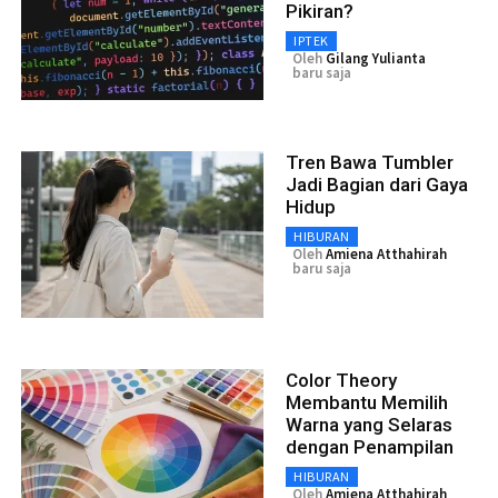
Pikiran?
IPTEK
Oleh
Gilang Yulianta
baru saja
Tren Bawa Tumbler
Jadi Bagian dari Gaya
Hidup
HIBURAN
Oleh
Amiena Atthahirah
baru saja
Color Theory
Membantu Memilih
Warna yang Selaras
dengan Penampilan
HIBURAN
Oleh
Amiena Atthahirah