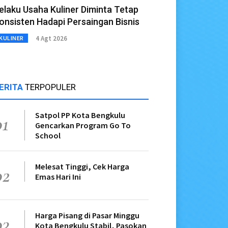
elaku Usaha Kuliner Diminta Tetap
onsisten Hadapi Persaingan Bisnis
4 Agt 2026
KULINER
ERITA
TERPOPULER
Satpol PP Kota Bengkulu
01
Gencarkan Program Go To
School
Melesat Tinggi, Cek Harga
02
Emas Hari Ini
Harga Pisang di Pasar Minggu
03
Kota Bengkulu Stabil, Pasokan