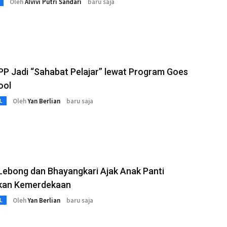
Oleh
Alvivi Putri Sandari
baru saja
PP Jadi “Sahabat Pelajar” lewat Program Goes
ool
Oleh
Yan Berlian
baru saja
L
Lebong dan Bhayangkari Ajak Anak Panti
kan Kemerdekaan
Oleh
Yan Berlian
baru saja
L