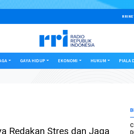
RRINE
AGA
GAYA HIDUP
EKONOMI
HUKUM
PIALA 
B
C
ya Redakan Stres dan Jaga
D