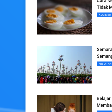
Cara Me
Tidak 
KULINER
Semara
Semang
HIBURAN
Belajar
Memban