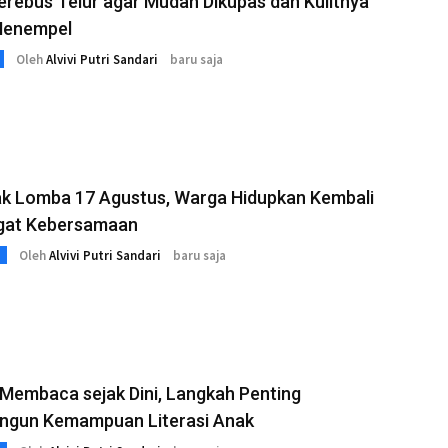
rebus Telur agar Mudah Dikupas dan Kulitnya
Menempel
Oleh
Alvivi Putri Sandari
baru saja
k Lomba 17 Agustus, Warga Hidupkan Kembali
at Kebersamaan
Oleh
Alvivi Putri Sandari
baru saja
 Membaca sejak Dini, Langkah Penting
gun Kemampuan Literasi Anak