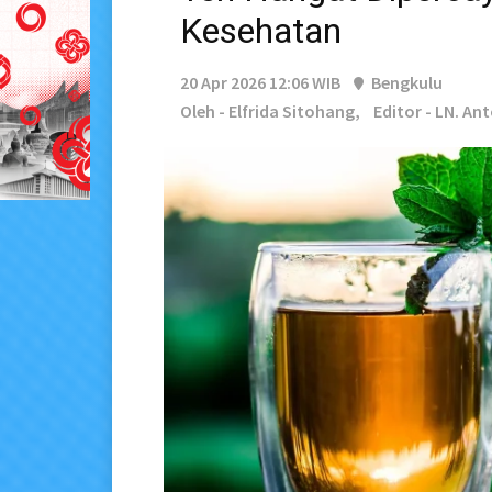
Kesehatan
20 Apr 2026 12:06 WIB
Bengkulu
Oleh - Elfrida Sitohang,
Editor - LN. An