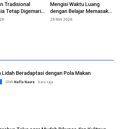
 Tradisional
Mengisi Waktu Luang
ia Tetap Digemari
dengan Belajar Memasak
ah Modernisasi
Makanan Sederhana di
026
29 Mei 2026
Rumah
a Lidah Beradaptasi dengan Pola Makan
Oleh
Nafla Naura
baru saja