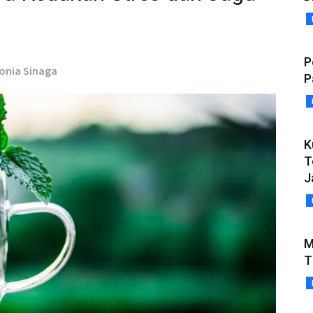
P
tonia Sinaga
P
K
T
J
M
T