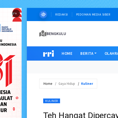
×
REDAKSI
PEDOMAN MEDIA SIBER
BENGKULU
HOME
BERITA
OLAHR
Home
Gaya Hidup
Kuliner
KULINER
Teh Hangat Diperca