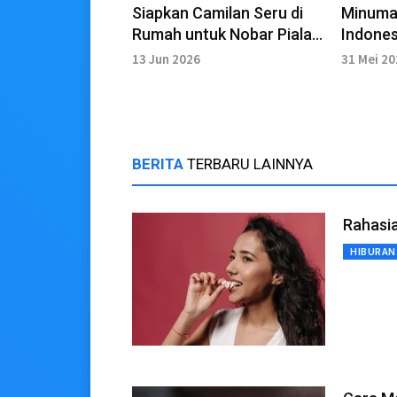
Siapkan Camilan Seru di
Minuman
Rumah untuk Nobar Piala
Indones
Dunia FIFA
di teng
13 Jun 2026
31 Mei 2
BERITA
TERBARU LAINNYA
Rahasi
HIBURAN