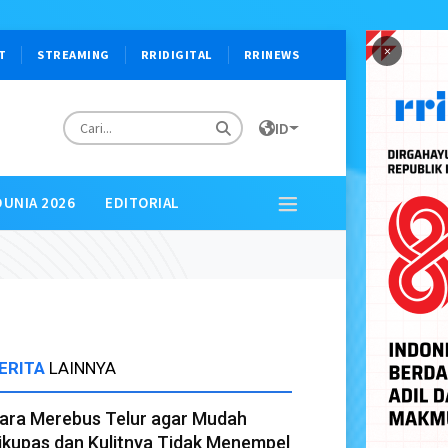
×
T
STREAMING
RRIDIGITAL
RRINEWS
ID
DUNIA 2026
EDITORIAL
ERITA
LAINNYA
ara Merebus Telur agar Mudah
ikupas dan Kulitnya Tidak Menempel