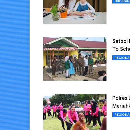
HIBURAN
Satpol 
To Sch
REGIONA
Polres 
Meriah
REGIONA