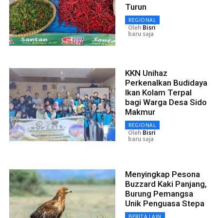
Turun
REGIONAL
Oleh
Bisri
baru saja
KKN Unihaz
Perkenalkan Budidaya
Ikan Kolam Terpal
bagi Warga Desa Sido
Makmur
REGIONAL
Oleh
Bisri
baru saja
Menyingkap Pesona
Buzzard Kaki Panjang,
Burung Pemangsa
Unik Penguasa Stepa
BERITA LAIN