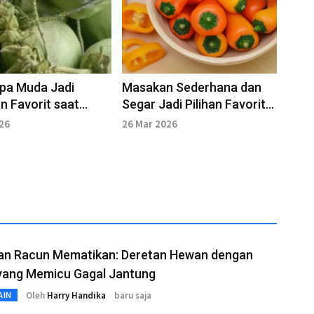
apa Muda Jadi
Masakan Sederhana dan
 Favorit saat
Segar Jadi Pilihan Favorit
Panas
Masyarakat setelah
026
26 Mar 2026
Lebaran
n Racun Mematikan: Deretan Hewan dengan
yang Memicu Gagal Jantung
Oleh
Harry Handika
baru saja
AIN