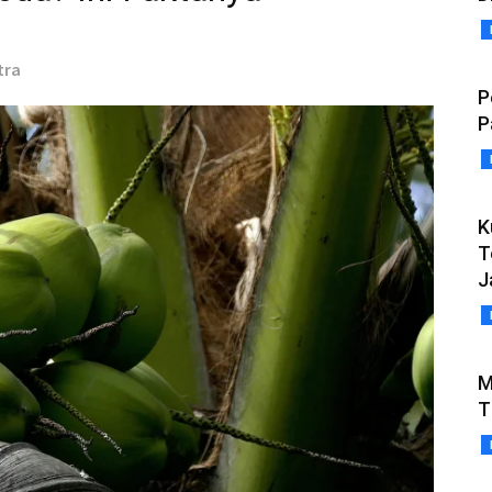
tra
P
P
K
T
J
M
T