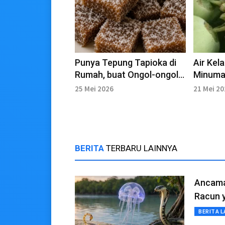
Punya Tepung Tapioka di
Air Kel
Rumah, buat Ongol-ongol
Minuman
aja
Cuaca 
25 Mei 2026
21 Mei 2
BERITA
TERBARU LAINNYA
Ancama
Racun 
BERITA L