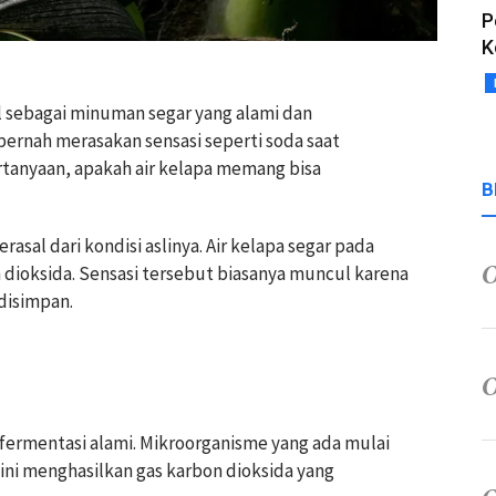
P
K
al sebagai minuman segar yang alami dan
rnah merasakan sensasi seperti soda saat
anyaan, apakah air kelapa memang bisa
B
asal dari kondisi aslinya. Air kelapa segar pada
dioksida. Sensasi tersebut biasanya muncul karena
disimpan.
 fermentasi alami. Mikroorganisme yang ada mulai
ini menghasilkan gas karbon dioksida yang