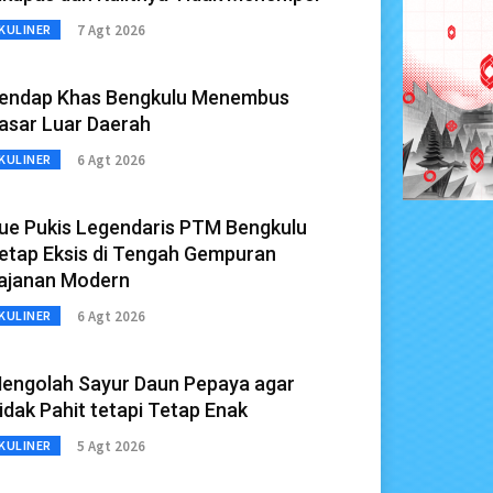
7 Agt 2026
KULINER
endap Khas Bengkulu Menembus
asar Luar Daerah
6 Agt 2026
KULINER
ue Pukis Legendaris PTM Bengkulu
etap Eksis di Tengah Gempuran
ajanan Modern
6 Agt 2026
KULINER
engolah Sayur Daun Pepaya agar
idak Pahit tetapi Tetap Enak
5 Agt 2026
KULINER