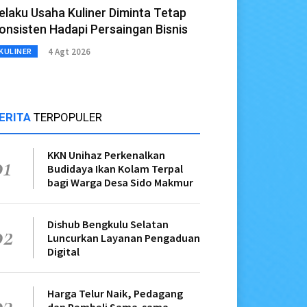
elaku Usaha Kuliner Diminta Tetap
onsisten Hadapi Persaingan Bisnis
4 Agt 2026
KULINER
ERITA
TERPOPULER
KKN Unihaz Perkenalkan
01
Budidaya Ikan Kolam Terpal
bagi Warga Desa Sido Makmur
Dishub Bengkulu Selatan
02
Luncurkan Layanan Pengaduan
Digital
Harga Telur Naik, Pedagang
03