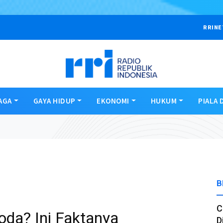
RRINE
AGA
GAYA HIDUP
EKONOMI
HUKUM
PIALA 
B
C
oda? Ini Faktanya
D