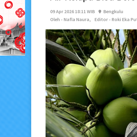
09 Apr 2026 18:11 WIB
Bengkulu
Oleh - Nafla Naura,
Editor - Roki Eka Pu