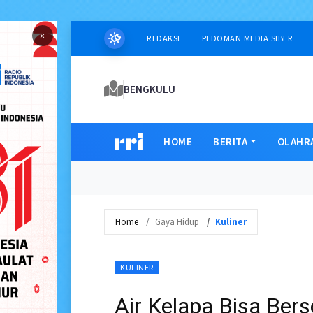
×
REDAKSI
PEDOMAN MEDIA SIBER
BENGKULU
HOME
BERITA
OLAHR
Home
Gaya Hidup
Kuliner
KULINER
Air Kelapa Bisa Bers