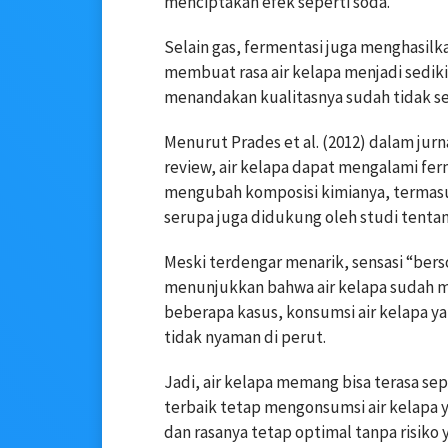
menciptakan efek seperti soda.
Selain gas, fermentasi juga menghasilka
membuat rasa air kelapa menjadi sedikit
menandakan kualitasnya sudah tidak seb
Menurut Prades et al. (2012) dalam jur
review, air kelapa dapat mengalami ferm
mengubah komposisi kimianya, termasu
serupa juga didukung oleh studi tenta
Meski terdengar menarik, sensasi “bers
menunjukkan bahwa air kelapa sudah m
beberapa kasus, konsumsi air kelapa y
tidak nyaman di perut.
Jadi, air kelapa memang bisa terasa sepe
terbaik tetap mengonsumsi air kelapa 
dan rasanya tetap optimal tanpa risiko 