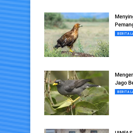
Menyin
Pemang
BERITA L
Mengen
Jago B
BERITA L
UINFAS 