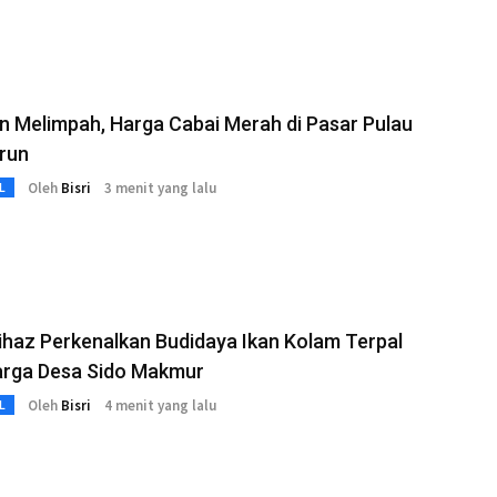
 Melimpah, Harga Cabai Merah di Pasar Pulau
run
Oleh
Bisri
3 menit yang lalu
L
haz Perkenalkan Budidaya Ikan Kolam Terpal
arga Desa Sido Makmur
Oleh
Bisri
4 menit yang lalu
L