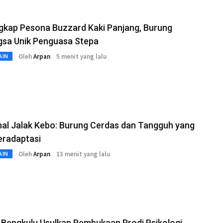
gkap Pesona Buzzard Kaki Panjang, Burung
sa Unik Penguasa Stepa
Oleh
Arpan
5 menit yang lalu
AIN
al Jalak Kebo: Burung Cerdas dan Tangguh yang
eradaptasi
Oleh
Arpan
13 menit yang lalu
AIN
Bengkulu Usulkan Pembukaan Prodi Psikologi