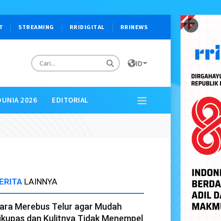
×
T
STREAMING
RRIDIGITAL
RRINEWS
ID
DUNIA 2026
EDITORIAL
ERITA
LAINNYA
ara Merebus Telur agar Mudah
ikupas dan Kulitnya Tidak Menempel